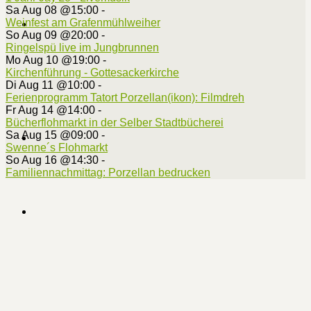
Sa Aug 08 @15:00
-
Weinfest am Grafenmühlweiher
So Aug 09 @20:00
-
Ringelspü live im Jungbrunnen
Mo Aug 10 @19:00
-
Kirchenführung - Gottesackerkirche
Di Aug 11 @10:00
-
Ferienprogramm Tatort Porzellan(ikon): Filmdreh
Fr Aug 14 @14:00
-
Bücherflohmarkt in der Selber Stadtbücherei
Sa Aug 15 @09:00
-
Swenne´s Flohmarkt
So Aug 16 @14:30
-
Familiennachmittag: Porzellan bedrucken