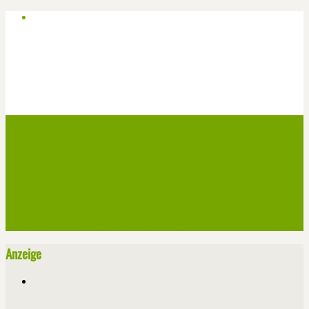
Start
Veranstaltungen
Theater-Tickets
Angebote
Werben
Pressemitteilung
Kontakt / Impressum / Datenschutz
Anzeige