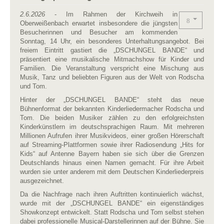
2.6.2026
- Im Rahmen der Kirchweih in
Oberweißenbach erwartet insbesondere die jüngsten
Besucherinnen und Besucher am kommenden
Sonntag, 14 Uhr, ein besonderes Unterhaltungsangebot. Bei
freiem Eintritt gastiert die „DSCHUNGEL BANDE“ und
präsentiert eine musikalische Mitmachshow für Kinder und
Familien. Die Veranstaltung verspricht eine Mischung aus
Musik, Tanz und beliebten Figuren aus der Welt von Rodscha
und Tom.
Hinter der „DSCHUNGEL BANDE“ steht das neue
Bühnenformat der bekannten Kinderliedermacher Rodscha und
Tom. Die beiden Musiker zählen zu den erfolgreichsten
Kinderkünstlern im deutschsprachigen Raum. Mit mehreren
Millionen Aufrufen ihrer Musikvideos, einer großen Hörerschaft
auf Streaming-Plattformen sowie ihrer Radiosendung „Hits for
Kids“ auf Antenne Bayern haben sie sich über die Grenzen
Deutschlands hinaus einen Namen gemacht. Für ihre Arbeit
wurden sie unter anderem mit dem Deutschen Kinderliederpreis
ausgezeichnet.
Da die Nachfrage nach ihren Auftritten kontinuierlich wächst,
wurde mit der „DSCHUNGEL BANDE“ ein eigenständiges
Showkonzept entwickelt. Statt Rodscha und Tom selbst stehen
dabei professionelle Musical-Darstellerinnen auf der Bühne. Sie