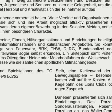
 Tag hinweg zahlreiche Besucherinnen und Besucher auf 
r, Jugendliche und Senioren nutzten die Gelegenheit, um die
el Herzblut und Kreativität sich die Teilnehmer auf das
nende vorbereitet hatten. Viele Vereine und Organisationen 
sie sich und ihre Arbeit möglichst attraktiv präsentier
, samt deren eigener Bewerbung in den Sozialen Meiden, verlie
 ihren besonderen Charakter.
reine, Firmen, Hilfsorganisationen und Einrichtungen beteilig
 Informationsständen und kulinarischen Angeboten. So kon
uge von Feuerwehr, BRK, THW, DLRG, Bundespolizei ode
teilweise sogar selbst erkunden. Ein Skiteppich samt Pisten
ums Ottengrüner Heide oder Motorbootfahrten der Wasserwacht
resse wie die zahlreichen sportlichen Mitmachangebote.
nd Spielstationen des TC Selb, eine Kletterwand de
Bewegungsspiele – besond
kamen voll auf ihre Kosten. A
Kegelbahn des Lions Clubs ode
regen Zuspruch.
Daneben präsentierten sich zahl
Einrichtungen. Das Porzel
Sonderausstellungen, Rosen
Porzellan an, das Walter-Grop