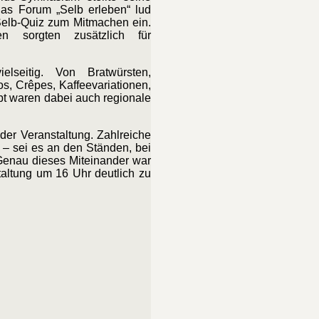
as Forum „Selb erleben“ lud
Selb-Quiz zum Mitmachen ein.
en sorgten zusätzlich für
vielseitig. Von Bratwürsten,
os, Crêpes, Kaffeevariationen,
bt waren dabei auch regionale
er Veranstaltung. Zahlreiche
 – sei es an den Ständen, bei
 Genau dieses Miteinander war
taltung um 16 Uhr deutlich zu