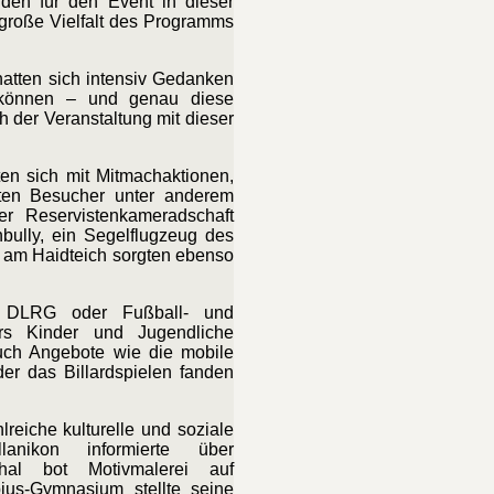
den für den Event in dieser
 große Vielfalt des Programms
hatten sich intensiv Gedanken
en können – und genau diese
h der Veranstaltung mit dieser
ten sich mit Mitmachaktionen,
nten Besucher unter anderem
r Reservistenkameradschaft
bully, ein Segelflugzeug des
 am Haidteich sorgten ebenso
r DLRG oder Fußball- und
ers
Kinder und Jugendliche
uch Angebote wie die mobile
r das Billardspielen fanden
reiche kulturelle und soziale
lanikon informierte über
thal bot Motivmalerei auf
ius-Gymnasium stellte seine