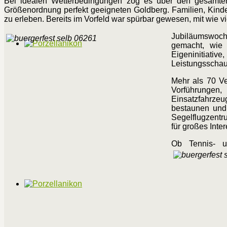
Bei idealen Wetterbedingungen zog es über den gesamten
Größenordnung perfekt geeigneten Goldberg. Familien, Kinde
zu erleben. Bereits im Vorfeld war spürbar gewesen, mit wie vi
Jubiläumswoche
gemacht, wie 
Eigeninitiative
Leistungsschau
Mehr als 70 Ve
Vorführungen,
Einsatzfahrze
bestaunen und 
Segelflugzentr
für großes Inte
Ob Tennis- u