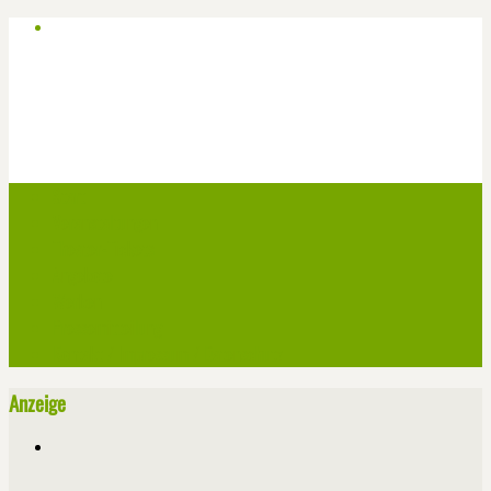
Start
Veranstaltungen
Theater-Tickets
Angebote
Werben
Pressemitteilung
Kontakt / Impressum / Datenschutz
Anzeige