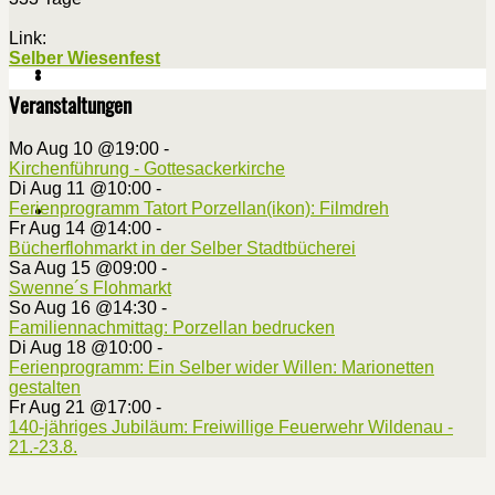
Link:
Selber Wiesenfest
Veranstaltungen
Mo Aug 10 @19:00
-
Kirchenführung - Gottesackerkirche
Di Aug 11 @10:00
-
Ferienprogramm Tatort Porzellan(ikon): Filmdreh
Fr Aug 14 @14:00
-
Bücherflohmarkt in der Selber Stadtbücherei
Sa Aug 15 @09:00
-
Swenne´s Flohmarkt
So Aug 16 @14:30
-
Familiennachmittag: Porzellan bedrucken
Di Aug 18 @10:00
-
Ferienprogramm: Ein Selber wider Willen: Marionetten
gestalten
Fr Aug 21 @17:00
-
140-jähriges Jubiläum: Freiwillige Feuerwehr Wildenau -
21.-23.8.