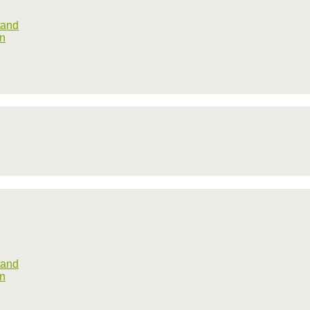
tand
rn
tand
rn