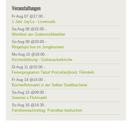
Veranstaltungen
Fr Aug 07 @17:00
-
1 Jahr Jay'Lo - Livemusik
Sa Aug 08 @15:00
-
Weinfest am Grafenmühlweiher
So Aug 09 @20:00
-
Ringelspü live im Jungbrunnen
Mo Aug 10 @19:00
-
Kirchenführung - Gottesackerkirche
Di Aug 11 @10:00
-
Ferienprogramm Tatort Porzellan(ikon): Filmdreh
Fr Aug 14 @14:00
-
Bücherflohmarkt in der Selber Stadtbücherei
Sa Aug 15 @09:00
-
Swenne´s Flohmarkt
So Aug 16 @14:30
-
Familiennachmittag: Porzellan bedrucken