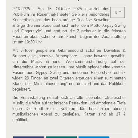
9.10.2025
- Am 15. Oktober 2025 erwartet das
Publikum im Rosenthal-Theater Selb ein besonderes
Konzerthighlight: das hochkarätige Duo Joe Bawelino
& Gige Brunner präsentiert sich unter dem Motto „Gipsy-Swing
und Fingerstyle“ und entführt die Zuschauer in die feinsten
Facetten akustischer Gitarrenkunst. Beginn der Veranstaltung
ist um 19:30 Uhr.
Mit virtuos gespieltem Gitarrensound schaffen Bawelino &
Brunner eine intensive Atmosphäre – ganz bewusst gewählt,
um die Musik in einer Wohnzimmerstimmung auf der
Hinterbühne wirken zu lassen. Ihre Musik spiegelt eine kreative
Fusion aus Gypsy Swing und moderner Fingerstyle-Technik
wider: 20 Finger an zwei Gitarren erzeugen einen fulminanten
Klang, der „Minimalbesetzung“ neu definiert und das Publikum
begeistert.
Die Veranstaltung richtet sich an alle Liebhaber akustischer
Musik, die Wert auf technische Perfektion und emotionale Tiefe
legen. Die Stadt Selb – Kulturamt lädt herzlich ein, diesen
musikalischen Abend zu genießen. Karten sind ab 17 €
erhältlich.