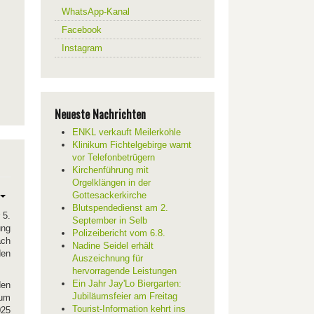
WhatsApp-Kanal
Facebook
Instagram
Neueste Nachrichten
ENKL verkauft Meilerkohle
Klinikum Fichtelgebirge warnt
vor Telefonbetrügern
Kirchenführung mit
Orgelklängen in der
Gottesackerkirche
Blutspendedienst am 2.
 5.
September in Selb
ung
Polizeibericht vom 6.8.
ach
Nadine Seidel erhält
den
Auszeichnung für
hervorragende Leistungen
Ein Jahr Jay'Lo Biergarten:
den
Jubiläumsfeier am Freitag
 um
Tourist-Information kehrt ins
025