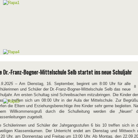
e Dr.-Franz-Bogner-Mittelschule Selb startet ins neue Schuljahr
.9.2025
– Am Dienstag, 16. September, beginnt um 8:00 Uhr für alle
hülerinnen und Schüler der Dr.-Franz-Bogner-Mittelschule Selb das neue
huljahr. Am ersten Schultag sind Schreibsachen mitzubringen. Die Kinder der
assen treffen sich um 08:00 Uhr in der Aula der Mittelschule. Zur Begrüß
rfen die Eltern und Erziehungsberechtige ihre Kinder sehr gerne begleiten. N
nem Willkommensgruß durch die Schulleitung werden die „Neuen“ 
assenleitungen zugeteilt.
e Schülerinnen und Schüler der Jahrgangsstufen 6 bis 10 treffen sich in 
weiligen Klassenräumen. Der Unterricht endet am Dienstag und Mittwoch
:20 Uhr, am Donnerstag und Freitag um 13:00 Uhr. Ab Montag, den 22.09.2