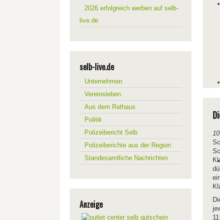
2026 erfolgreich werben auf selb-
live.de
selb-live.de
Unternehmen
Vereinsleben
Aus dem Rathaus
Di
Politik
Polizeibericht Selb
10
Sc
Polizeiberichte aus der Region
Sc
Standesamtliche Nachrichten
Kl
dü
ei
Kl
Di
Anzeige
je
11