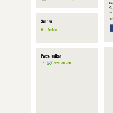
be
Ga
si
se
Suchen
Porzellanikon