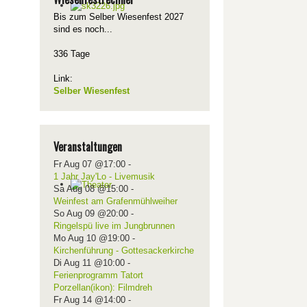
Bis zum Selber Wiesenfest 2027
sind es noch...
336 Tage
Link:
Selber Wiesenfest
Veranstaltungen
Fr Aug 07 @17:00
-
1 Jahr Jay'Lo - Livemusik
Sa Aug 08 @15:00
-
Weinfest am Grafenmühlweiher
So Aug 09 @20:00
-
Ringelspü live im Jungbrunnen
Mo Aug 10 @19:00
-
Kirchenführung - Gottesackerkirche
Di Aug 11 @10:00
-
Ferienprogramm Tatort
Porzellan(ikon): Filmdreh
Fr Aug 14 @14:00
-