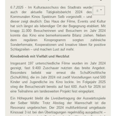
6.7.2025
- Im Kulturausschuss des Stadtrats wurde
auch der aktuelle Tätigkeitsbericht 2024 des
Kommunalen Kinos Spektrum Selb vorgestellt – und
dieser zeigt deutlich: Das Haus der Filme, Events und Kultur
hat sich längst als lebendiger Ort der Begegnung etabliert. Mit
knapp 11.000 Besucherinnen und Besuchern im Jahr 2024
konnte das Kino eine bemerkenswerte Bilanz ziehen. Neben
dem regulären Kinoprogramm sorgten zahlreiche
Sonderformate, Kooperationen und kreative Ideen für positive
Schlagzeilen – und machen Lust auf mehr.
Kinobetrieb mit Vielfalt und Herzblut
Insgesamt 197 unterschiedliche Filme wurden im Jahr 2024
gezeigt, fast 9.400 Zuschauer nutzten das breite Angebot.
Besonders beliebt war erneut die SchulKinoWoche
(SchuKiWo), die im Jahr 2024 mit zwölf Vorstellungen rund 500
Kinder und Jugendliche ins Kino lockte. Im Folgejahr 2025
stieg die Besucherzahl bereits auf fast 600. Auch für 2026 ist
eine Teilnahme am landesweiten Projekt fest eingeplant.
Ein Höhepunkt bleibt die Liveübertragung der Auswärtsspiele
der Selber Wölfe: Trotz Abstieg der Mannschaft ist die
Resonanz ungebrochen. Der 2024 multifunktional umgebaute
Kinosaal 3 ist bei den Übertragungen regelmäßig ausgebucht –