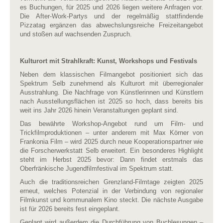
es Buchungen, für 2025 und 2026 liegen weitere Anfragen vor.
Die After-Work-Partys und der regelmäßig stattfindende
Pizzatag ergänzen das abwechslungsreiche Freizeitangebot
und stoßen auf wachsenden Zuspruch.
Kulturort mit Strahlkraft: Kunst, Workshops und Festivals
Neben dem klassischen Filmangebot positioniert sich das
Spektrum Selb zunehmend als Kulturort mit überregionaler
Ausstrahlung. Die Nachfrage von Künstlerinnen und Künstlern
nach Ausstellungsflächen ist 2025 so hoch, dass bereits bis
weit ins Jahr 2026 hinein Veranstaltungen geplant sind.
Das bewährte Workshop-Angebot rund um Film- und
Trickfilmproduktionen – unter anderem mit Max Körner von
Frankonia Film – wird 2025 durch neue Kooperationspartner wie
die Forscherwerkstatt Selb erweitert. Ein besonderes Highlight
steht im Herbst 2025 bevor: Dann findet erstmals das
Oberfränkische Jugendfilmfestival im Spektrum statt.
Auch die traditionsreichen Grenzland-Filmtage zeigten 2025
erneut, welches Potenzial in der Verbindung von regionaler
Filmkunst und kommunalem Kino steckt. Die nächste Ausgabe
ist für 2026 bereits fest eingeplant.
Geplant wird außerdem die Durchführung von Buchlesungen –