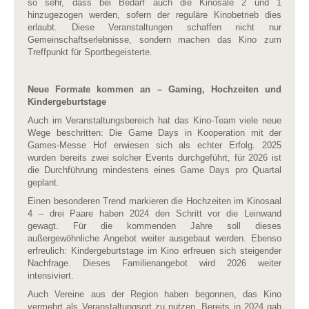
so sehr, dass bei Bedarf auch die Kinosäle 2 und 1
hinzugezogen werden, sofern der reguläre Kinobetrieb dies
erlaubt. Diese Veranstaltungen schaffen nicht nur
Gemeinschaftserlebnisse, sondern machen das Kino zum
Treffpunkt für Sportbegeisterte.
Neue Formate kommen an – Gaming, Hochzeiten und
Kindergeburtstage
Auch im Veranstaltungsbereich hat das Kino-Team viele neue
Wege beschritten: Die Game Days in Kooperation mit der
Games-Messe Hof erwiesen sich als echter Erfolg. 2025
wurden bereits zwei solcher Events durchgeführt, für 2026 ist
die Durchführung mindestens eines Game Days pro Quartal
geplant.
Einen besonderen Trend markieren die Hochzeiten im Kinosaal
4 – drei Paare haben 2024 den Schritt vor die Leinwand
gewagt. Für die kommenden Jahre soll dieses
außergewöhnliche Angebot weiter ausgebaut werden. Ebenso
erfreulich: Kindergeburtstage im Kino erfreuen sich steigender
Nachfrage. Dieses Familienangebot wird 2026 weiter
intensiviert.
Auch Vereine aus der Region haben begonnen, das Kino
vermehrt als Veranstaltungsort zu nutzen. Bereits in 2024 gab