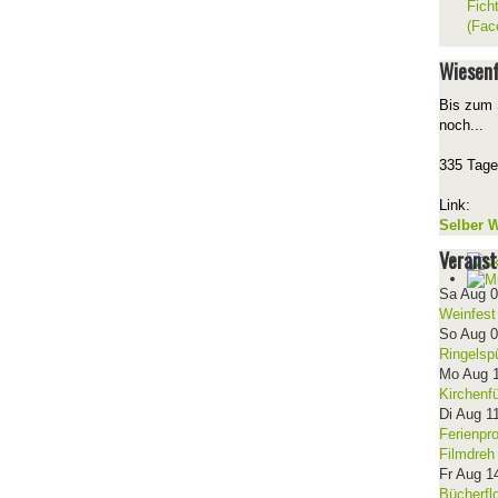
Fich
(Fac
Wiesenf
Bis zum 
noch...
335 Tage
Link:
Selber W
Veranst
Sa Aug 
Weinfest
So Aug 
Ringelsp
Mo Aug 
Kirchenf
Di Aug 1
Ferienpr
Filmdreh
Fr Aug 1
Bücherfl