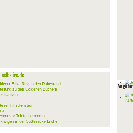
selb-live.de
hiedet Erika Ring in den Ruhestand
Angebot
stellung zu den Goldenen Büchern
zellanikon
teser Hilfsdienstes
hle
warnt vor Telefonbetrügern
lklängen in der Gottesackerkirche