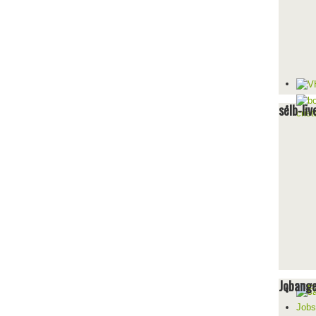
selb-liv
Jobang
Jobs