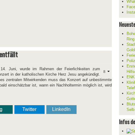
What
Fac
Inst
Neueste
Bohe
Ring
Stad
Gold
entfällt
Feri
Poli
Erst
14. Juni, wurde im Rahmen der Feierlichkeiten zum
Hilf
onzert in der katholischen Kirche Herz Jesu angekündigt.
ENKL
nes zentralen Mitwirkenden muss das Konzert auf unbestimmte
Klin
ald einschätzbar ist, wann ein Nachholtermin möglich ist, wird
Tele
Kirc
Gott
Blut
ng
Twitter
LinkedIn
Selb
Infos d