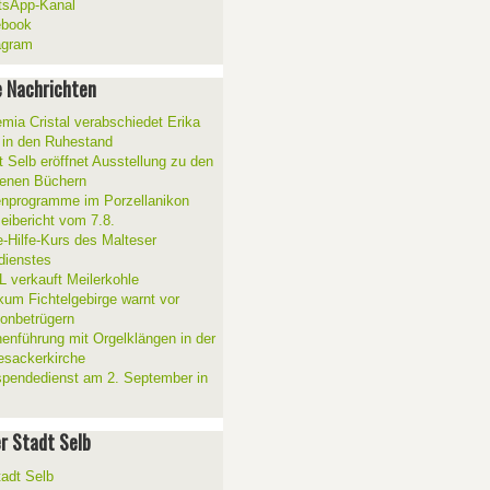
sApp-Kanal
ebook
agram
 Nachrichten
mia Cristal verabschiedet Erika
 in den Ruhestand
t Selb eröffnet Ausstellung zu den
enen Büchern
enprogramme im Porzellanikon
zeibericht vom 7.8.
e-Hilfe-Kurs des Malteser
sdienstes
 verkauft Meilerkohle
ikum Fichtelgebirge warnt vor
fonbetrügern
henführung mit Orgelklängen in der
esackerkirche
spendedienst am 2. September in
er Stadt Selb