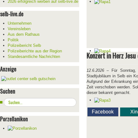
2026 erfolgreich werben auf selb-live.de
selb-live.de
Unternehmen
Vereinsleben
Aus dem Rathaus
Politik
Polizeibericht Selb
Polizeiberichte aus der Region
Konzert in Herz Jesu 
Standesamtliche Nachrichten
Anzeige
12.6.2026
– Für Sonntag, 
Stadtjubiläum in Selb ein K
Aufgrund der Erkrankung ei
Zeit verschoben werden. Sob
Suchen
dieser bekannt gemacht.
Suchen
...
Facebook
Xi
Porzellanikon