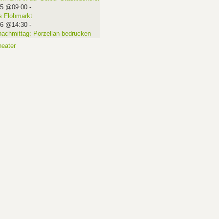
15 @09:00
-
 Flohmarkt
16 @14:30
-
nachmittag: Porzellan bedrucken