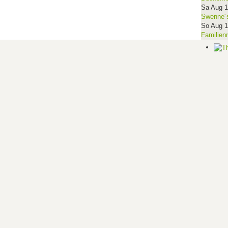
Sa Aug 
Swenne´s
So Aug 
Familien