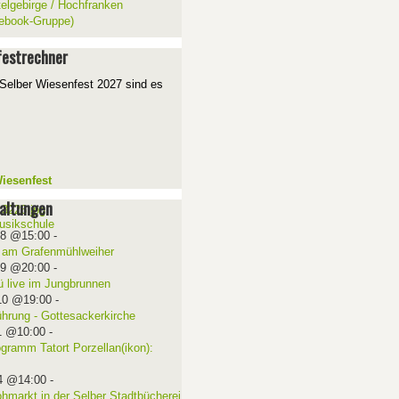
telgebirge / Hochfranken
ebook-Gruppe)
estrechner
Selber Wiesenfest 2027 sind es
iesenfest
altungen
08 @15:00
-
 am Grafenmühlweiher
09 @20:00
-
ü live im Jungbrunnen
10 @19:00
-
ührung - Gottesackerkirche
1 @10:00
-
ogramm Tatort Porzellan(ikon):
4 @14:00
-
ohmarkt in der Selber Stadtbücherei