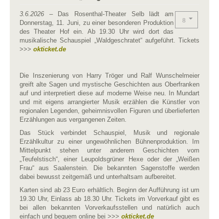
3.6.2026
– Das Rosenthal-Theater Selb lädt am
Donnerstag, 11. Juni, zu einer besonderen Produktion
des Theater Hof ein. Ab 19.30 Uhr wird dort das
musikalische Schauspiel „Waldgeschratet“ aufgeführt. Tickets
>>>
okticket.de
Die Inszenierung von Harry Tröger und Ralf Wunschelmeier
greift alte Sagen und mystische Geschichten aus Oberfranken
auf und interpretiert diese auf moderne Weise neu. In Mundart
und mit eigens arrangierter Musik erzählen die Künstler von
regionalen Legenden, geheimnisvollen Figuren und überlieferten
Erzählungen aus vergangenen Zeiten.
Das Stück verbindet Schauspiel, Musik und regionale
Erzählkultur zu einer ungewöhnlichen Bühnenproduktion. Im
Mittelpunkt stehen unter anderem Geschichten vom
„Teufelstisch“, einer Leupoldsgrüner Hexe oder der „Weißen
Frau“ aus Saalenstein. Die bekannten Sagenstoffe werden
dabei bewusst zeitgemäß und unterhaltsam aufbereitet.
Karten sind ab 23 Euro erhältlich. Beginn der Aufführung ist um
19.30 Uhr, Einlass ab 18.30 Uhr. Tickets im Vorverkauf gibt es
bei allen bekannten Vorverkaufsstellen und natürlich auch
einfach und bequem online bei >>>
okticket.de