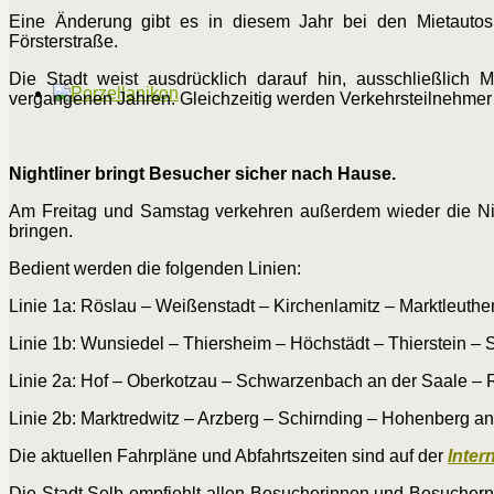
Eine Änderung gibt es in diesem Jahr bei den Mietautos
Försterstraße.
Die Stadt weist ausdrücklich darauf hin, ausschließlich Mi
vergangenen Jahren. Gleichzeitig werden Verkehrsteilnehmer 
Nightliner bringt Besucher sicher nach Hause.
Am Freitag und Samstag verkehren außerdem wieder die Nig
bringen.
Bedient werden die folgenden Linien:
Linie 1a: Röslau – Weißenstadt – Kirchenlamitz – Marktleuthe
Linie 1b: Wunsiedel – Thiersheim – Höchstädt – Thierstein – 
Linie 2a: Hof – Oberkotzau – Schwarzenbach an der Saale –
Linie 2b: Marktredwitz – Arzberg – Schirnding – Hohenberg an
Die aktuellen Fahrpläne und Abfahrtszeiten sind auf der
Inter
Die Stadt Selb empfiehlt allen Besucherinnen und Besuchern