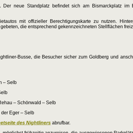
. Der neue Standplatz befindet sich am Bismarckplatz im 
etautos mit offizieller Berechtigungskarte zu nutzen. Hinte
gebeten, die entsprechend gekennzeichneten Stellflächen freiz
htliner-Busse, die Besucher sicher zum Goldberg und ansch
n – Selb
Selb
 Rehau – Schönwald – Selb
 der Eger – Selb
netseite des Nightliners
abrufbar.
, möglichst frühzeitig anzureisen, die ausgewiesenen Parkplä