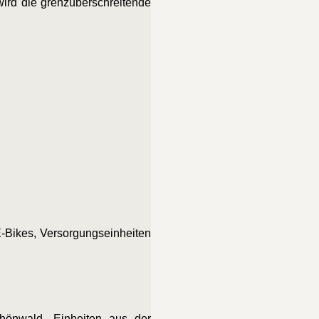
wird die grenzüberschreitende
E-Bikes, Versorgungseinheiten
chönwald, Einheiten aus der