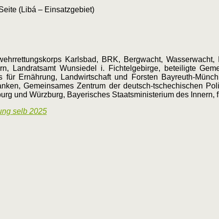
eite (Libá – Einsatzgebiet)
ehrrettungskorps Karlsbad, BRK, Bergwacht, Wasserwacht,
n, Landratsamt Wunsiedel i. Fichtelgebirge, beteiligte Geme
ts für Ernährung, Landwirtschaft und Forsten Bayreuth-Münc
anken, Gemeinsames Zentrum der deutsch-tschechischen Poli
g und Würzburg, Bayerisches Staatsministerium des Innern, für