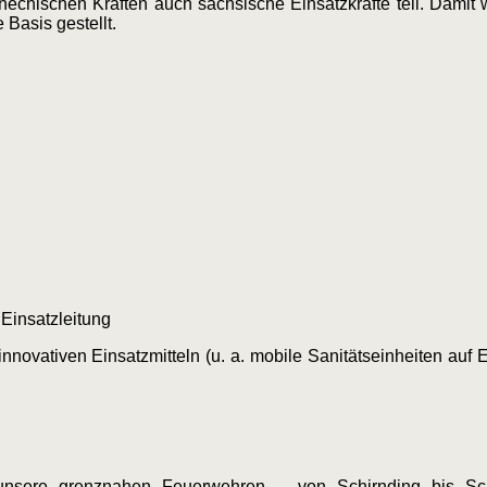
chischen Kräften auch sächsische Einsatzkräfte teil. Damit 
Basis gestellt.
Einsatzleitung
novativen Einsatzmitteln (u. a. mobile Sanitätseinheiten auf 
n unsere grenznahen Feuerwehren – von Schirnding bis S