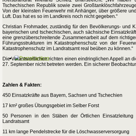
Tschechischen Republik sowie zwei Großtanklöschfahrzeuge
Von der kleinsten Feuerwehr mit Anhänger, über größere und
Luft. Das hat es so im Landkreis noch nicht gegeben.“
Christian Frohmader, zuständig für den Bevölkerungs- und Ka
bayerischen und tschechischen, auch sächsische Einsatzkräf
eine grenzüberschreitende Zusammenarbeit auf dem richtig
Führungsstrukturen im Katastrophenschutz von der Feuerweh
Katastrophenschutz im Landratsamt real beüben zu können.“
Die Verantwortlichen richten einen eindringlichen Appell an
27. September nicht betreten werden. Ein sicherer Beobachtu
Zahlen & Fakten:
450 Einsatzkräfte aus Bayern, Sachsen und Tschechien
17 km² großes Übungsgebiet im Selber Forst
50 Personen in den Stäben der Örtlichen Einsatzleitung
Landratsamt
11 km lange Pendelstrecke für die Löschwasserversorgung