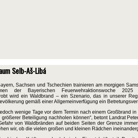
aum Selb-Aš-Libá
 Bayern, Sachsen und Tschechien trainieren am morgigen Sam
men der Bayerischen Feuerwehraktionswoche 2025 
obt wird ein Waldbrand – ein Szenario, das in unserer Regi
e Bevölkerung gemäß einer Allgemeinverfügung ein Betretungsver
 jedoch wenige Tage vor dem Termin nach einem Großbrand in
größerer Beteiligung nachholen können“, betont Landrat Peter
e Gefahr von Waldbränden auf beiden Seiten der Grenze immer ö
ehen wir, ob die vielen großen und kleinen Rädchen ineinanderg