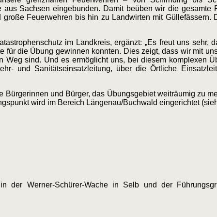
 aus Sachsen eingebunden. Damit beüben wir die gesamte Pa
 große Feuerwehren bis hin zu Landwirten mit Güllefässern. 
tastrophenschutz im Landkreis, ergänzt: „Es freut uns sehr, 
te für die Übung gewinnen konnten. Dies zeigt, dass wir mit 
en Weg sind. Und es ermöglicht uns, bei diesem komplexen Ü
r- und Sanitätseinsatzleitung, über die Örtliche Einsatzle
 die Bürgerinnen und Bürger, das Übungsgebiet weiträumig zu m
ngspunkt wird im Bereich Längenau/Buchwald eingerichtet (sie
 in der Werner-Schürer-Wache in Selb und der Führungsg