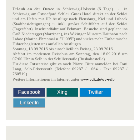
Urlaub an der Ostsee
in Schleswig-Holstein (6 Tage) - in
Schleswig am Ostseefjord Schlei. Gutes Hotel direkt an der Schlei
und am Hafen mit HP. Ausflüge nach Flensburg, Kiel und Lübeck
(Stadtbesichtigungen) u. inkl. großer Schifffahrt auf der Schlei
(Tagesfahrt). Inselrundfahrt auf Fehmarn. Besuche sind geplant ins
Café Niederegger (Marzipan), ins Wikinger Museum Haithabu nach
Laboe (Marine-Ehrenmal u. "U 995") und vieles mehr. Einheimische
Führer begleiten uns auf allen Ausflügen.
Sonntag, 18.09.2016 bis einschließlich Freitag, 23.09.2016
Abfahrt im modernen Reisebus am Sonntag, den 18.09.2016 um
07:00 Uhr in Selb in der Schillerstraße (Bushaltestelle)
Für diese Ostseereise gibt es noch Plätze. Bitte anmelden bei Toni
Lang, Selb-Erkersreuth (Telefon:
09287 / 1064 - Fax: 09287 /
760519)
Weitere Informationen im Internet unter
www.vdk.de/ov-selb
Facebook
Xing
Twitter
LinkedIn