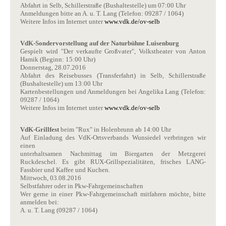
Abfahrt in Selb, Schillerstraße (Bushaltestelle) um 07:00 Uhr
Anmeldungen bitte an A. u. T. Lang (Telefon: 09287 / 1064)
Weitere Infos im Internet unter
www.vdk.de/ov-selb
VdK-Sondervorstellung auf der Naturbühne Luisenburg
Gespielt wird "Der verkaufte Großvater", Volkstheater von Anton
Hamik (Beginn: 15:00 Uhr)
Donnerstag, 28.07.2016
Abfahrt des Reisebusses (Transferfahrt) in Selb, Schillerstraße
(Bushaltestelle) um 13:00 Uhr
Kartenbestellungen und Anmeldungen bei Angelika Lang (Telefon:
09287 / 1064)
Weitere Infos im Internet unter
www.vdk.de/ov-selb
VdK-Grillfest
beim "Rux" in Holenbrunn ab 14:00 Uhr
Auf Einladung des VdK-Ortsverbands Wunsiedel verbringen wir
einen
unterhaltsamen Nachmittag im Biergarten der Metzgerei
Ruckdeschel. Es gibt RUX-Grillspezialitäten, frisches LANG-
Fassbier und Kaffee und Kuchen.
Mittwoch, 03.08.2016
Selbstfahrer oder in Pkw-Fahrgemeinschaften
Wer gerne in einer Pkw-Fahrgemeinschaft mitfahren möchte, bitte
anmelden bei:
A. u. T. Lang (09287 / 1064)