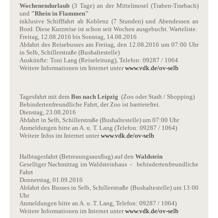
Wochenendurlaub
(3 Tage) an der Mittelmosel (Traben-Trarbach)
und
"Rhein in Flammen"
inklusive Schifffahrt ab Koblenz (7 Stunden) und Abendessen an
Bord. Diese Kurzreise ist schon seit Wochen ausgebucht. Warteliste.
Freitag, 12.08.2016 bis Sonntag, 14.08.2016
Abfahrt des Reisebusses am Freitag, den 12.08.2016 um 07:00 Uhr
in Selb, Schillerstraße (Bushaltestelle)
Auskünfte: Toni Lang (Reiseleitung), Telefon: 09287 / 1064
Weitere Informationen im Internet unter
www.vdk.de/ov-selb
Tagesfahrt mit dem
Bus nach Leipzig
(Zoo oder Stadt / Shopping)
Behindertenfreundliche Fahrt, der Zoo ist barrierefrei.
Dienstag, 23.08.2016
Abfahrt in Selb, Schillerstraße (Bushaltestelle) um 07:00 Uhr
Anmeldungen bitte an A. u. T. Lang (Telefon: 09287 / 1064)
Weitere Infos im Internet unter
www.vdk.de/ov-selb
Halbtagesfahrt (Betreuungsausflug) auf den
Waldstein
Geselliger Nachmittag im Waldsteinhaus - behindertenfreundliche
Fahrt
Donnerstag, 01.09.2016
Abfahrt des Busses in Selb, Schillerstraße (Bushaltestelle) um 13:00
Uhr
Anmeldungen bitte an A. u. T. Lang, Telefon: 09287 / 1064)
Weitere Informationen im Internet unter
www.vdk.de/ov-selb