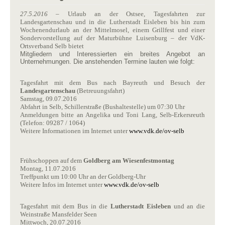
27.5.2016
– Urlaub an der Ostsee, Tagesfahrten zur
Landesgartenschau und in die Lutherstadt Eisleben bis hin zum
Wochenendurlaub an der Mittelmosel, einem Grillfest und einer
Sondervorstellung auf der Maturbühne Luisenburg – der VdK-
Ortsverband Selb bietet
Mitgliedern und Interessierten ein breites Angebot an
Unternehmungen. Die anstehenden Termine lauten wie folgt:
Tagesfahrt mit dem Bus nach Bayreuth und Besuch der
Landesgartenschau
(Betreuungsfahrt)
Samstag, 09.07.2016
Abfahrt in Selb, Schillerstraße (Bushaltestelle) um 07:30 Uhr
Anmeldungen bitte an Angelika und Toni Lang, Selb-Erkersreuth
(Telefon: 09287 / 1064)
Weitere Informationen im Internet unter
www.vdk.de/ov-selb
Frühschoppen auf dem
Goldberg am Wiesenfestmontag
Montag, 11.07.2016
Treffpunkt um 10:00 Uhr an der Goldberg-Uhr
Weitere Infos im Internet unter
www.vdk.de/ov-selb
Tagesfahrt mit dem Bus in die
Lutherstadt Eisleben
und an die
Weinstraße Mansfelder Seen
Mittwoch, 20.07.2016