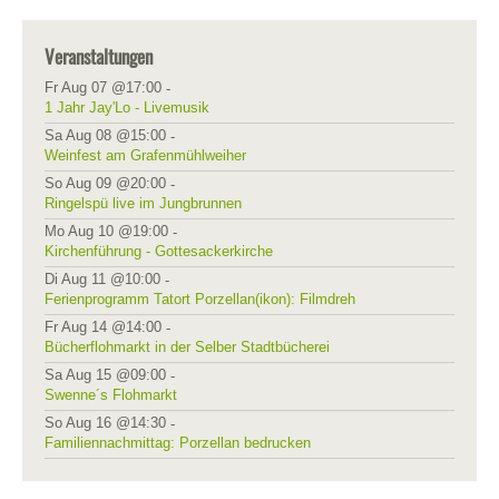
Veranstaltungen
Fr Aug 07 @17:00
-
1 Jahr Jay'Lo - Livemusik
Sa Aug 08 @15:00
-
Weinfest am Grafenmühlweiher
So Aug 09 @20:00
-
Ringelspü live im Jungbrunnen
Mo Aug 10 @19:00
-
Kirchenführung - Gottesackerkirche
Di Aug 11 @10:00
-
Ferienprogramm Tatort Porzellan(ikon): Filmdreh
Fr Aug 14 @14:00
-
Bücherflohmarkt in der Selber Stadtbücherei
Sa Aug 15 @09:00
-
Swenne´s Flohmarkt
So Aug 16 @14:30
-
Familiennachmittag: Porzellan bedrucken