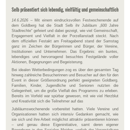
Selb präsentiert sich lebendig, vielfältig und gemeinschaftlich
14.6.2026
– Mit einem eindrucksvollen Festwochenende auf
dem Goldberg hat die Stadt Selb ihr Jubiläum „600 Jahre
Stadtrechte“ gefeiert und dabei gezeigt, wie viel Gemeinschaft,
Engagement und Vielfalt in der Porzellanstadt steckt. Nach
dem offiziellen Festakt am Freitagabend stand der Samstag
ganz im Zeichen der Bürgerinnen und Bürger, der Vereine,
Institutionen und Unternehmen. Das Ergebnis: ein buntes,
lebendiges und hervorragend besuchtes Festgelände voller
Aktionen, Begegnungen und Begeisterung.
Bei idealen Wetterbedingungen zog es über den gesamten Tag
hinweg zahlreiche Besucherinnen und Besucher auf den für den
Event in dieser Größenordnung perfekt geeigneten Goldberg.
Familien, Kinder, Jugendliche und Senioren nutzten die
Gelegenheit, um die große Vielfalt des Programms zu erleben.
Bereits im Vorfeld war spürbar gewesen, mit wie viel Herzblut
und Kreativität sich die Teilnehmer auf das
Jubiläumswochenende vorbereitet hatten. Viele Vereine und
Organisationen hatten sich intensiv Gedanken gemacht, wie
sie sich und ihre Arbeit möglichst attraktiv präsentieren können
– und genau diese Eigeninitiative, samt deren eigener
Bewerbung in den Sozialen Meiden, verlieh der Veranstaltung