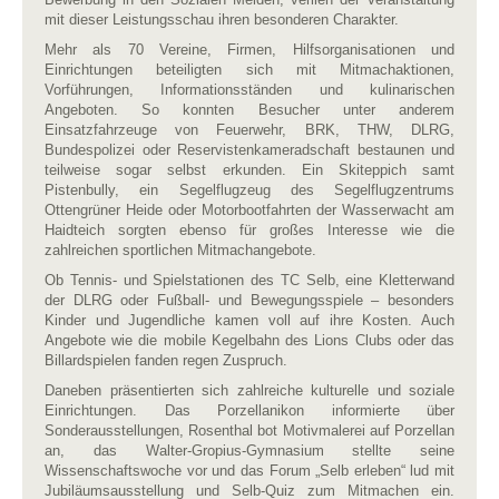
mit dieser Leistungsschau ihren besonderen Charakter.
Mehr als 70 Vereine, Firmen, Hilfsorganisationen und
Einrichtungen beteiligten sich mit Mitmachaktionen,
Vorführungen, Informationsständen und kulinarischen
Angeboten. So konnten Besucher unter anderem
Einsatzfahrzeuge von Feuerwehr, BRK, THW, DLRG,
Bundespolizei oder Reservistenkameradschaft bestaunen und
teilweise sogar selbst erkunden. Ein Skiteppich samt
Pistenbully, ein Segelflugzeug des Segelflugzentrums
Ottengrüner Heide oder Motorbootfahrten der Wasserwacht am
Haidteich sorgten ebenso für großes Interesse wie die
zahlreichen sportlichen Mitmachangebote.
Ob Tennis- und Spielstationen des TC Selb, eine Kletterwand
der DLRG oder Fußball- und Bewegungsspiele – besonders
Kinder und Jugendliche kamen voll auf ihre Kosten. Auch
Angebote wie die mobile Kegelbahn des Lions Clubs oder das
Billardspielen fanden regen Zuspruch.
Daneben präsentierten sich zahlreiche kulturelle und soziale
Einrichtungen. Das Porzellanikon informierte über
Sonderausstellungen, Rosenthal bot Motivmalerei auf Porzellan
an, das Walter-Gropius-Gymnasium stellte seine
Wissenschaftswoche vor und das Forum „Selb erleben“ lud mit
Jubiläumsausstellung und Selb-Quiz zum Mitmachen ein.