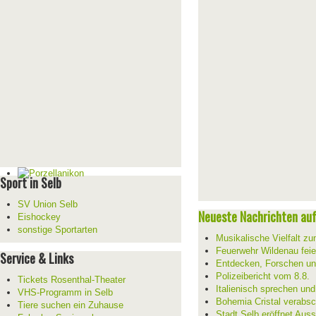
Sport in Selb
SV Union Selb
Neueste Nachrichten auf 
Eishockey
sonstige Sportarten
Musikalische Vielfalt z
Feuerwehr Wildenau feie
Service & Links
Entdecken, Forschen un
Polizeibericht vom 8.8.
Tickets Rosenthal-Theater
Italienisch sprechen un
VHS-Programm in Selb
Bohemia Cristal verabsc
Tiere suchen ein Zuhause
Stadt Selb eröffnet Aus