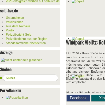
2026 erfolgreich werben auf selb-live.de
selb-live.de
Unternehmen
Vereinsleben
Aus dem Rathaus
Politik
Polizeibericht Selb
Polizeiberichte aus der Region
Windpark Vielitz: Ro
Standesamtliche Nachrichten
Anzeige
12.4.2016
- Heute Nacht ist e
erreichen voraussichtlich z
Schönwald und Vielitz. Wer di
möchte und einen guten Bli
Suchen
Ortsdurchfahrt Schönwald em
gibt aus sicherer Entfernun
LKW-Fahrer. Dabei wird 
Suchen
Sicherheitsabstand zu den 
...
wird empfohlen.
Porzellanikon
Aktuelles Bildmaterial vom S
Facebook
Xi