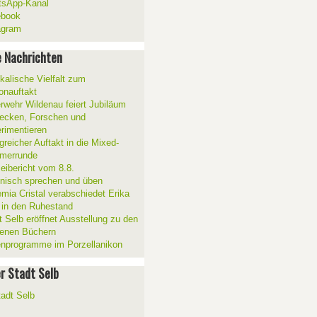
sApp-Kanal
ebook
agram
 Nachrichten
kalische Vielfalt zum
onauftakt
rwehr Wildenau feiert Jubiläum
ecken, Forschen und
rimentieren
greicher Auftakt in die Mixed-
merrunde
zeibericht vom 8.8.
ienisch sprechen und üben
mia Cristal verabschiedet Erika
 in den Ruhestand
t Selb eröffnet Ausstellung zu den
enen Büchern
enprogramme im Porzellanikon
er Stadt Selb