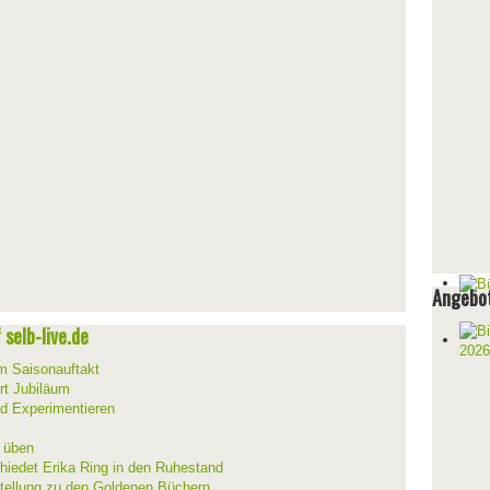
Angebot
selb-live.de
um Saisonauftakt
rt Jubiläum
d Experimentieren
d üben
hiedet Erika Ring in den Ruhestand
stellung zu den Goldenen Büchern