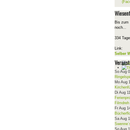
(Fac
Wiesenf
Bis zum 
noch...
334 Tage
Link:
Selber W
Veranst
So Aug 
Ringelsp
Mo Aug 
Kirchenf
Di Aug 1
Ferienpr
Filmdreh
Fr Aug 1
Bücherfl
Sa Aug 
Swenne´s
So Aug 