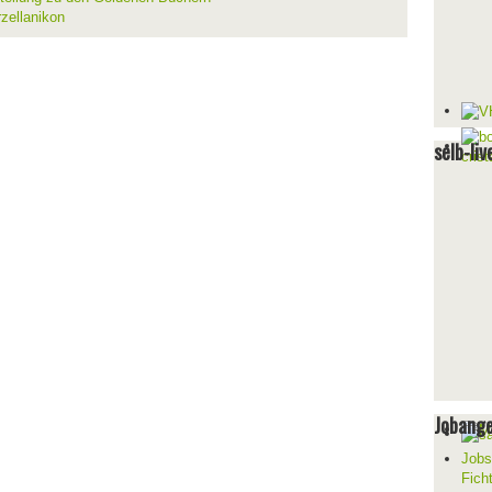
zellanikon
selb-liv
Jobang
Jobs
Fich