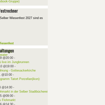
ebook-Gruppe)
estrechner
Selber Wiesenfest 2027 sind es
iesenfest
altungen
09 @20:00
-
ü live im Jungbrunnen
10 @19:00
-
ührung - Gottesackerkirche
1 @10:00
-
ogramm Tatort Porzellan(ikon):
4 @14:00
-
ohmarkt in der Selber Stadtbücherei
15 @09:00
-
 Flohmarkt
16 @14:30
-