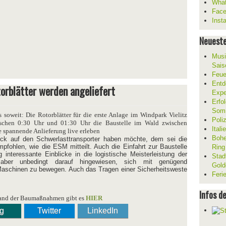
What
Fac
Inst
Neueste
Musi
Sais
Feue
Entd
torblätter werden angeliefert
Expe
Erfol
Som
s soweit: Die Rotorblätter für die erste Anlage im Windpark Vielitz
Poli
wischen 0:30 Uhr und 01:30 Uhr die Baustelle im Wald zwischen
Ital
e spannende Anlieferung live erleben
Bohe
ck auf den Schwerlasttransporter haben möchte, dem sei die
pfohlen, wie die ESM mitteilt. Auch die Einfahrt zur Baustelle
Ring
g interessante Einblicke in die logistische Meisterleistung der
Stad
aber unbedingt darauf hingewiesen, sich mit genügend
Gold
Maschinen zu bewegen. Auch das Tragen einer Sicherheitsweste
Feri
Infos d
tand der Baumaßnahmen gibt es
HIER
ng
Twitter
LinkedIn