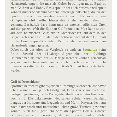
Herausforderungen, die man als Golfer bewältigen muss. Egal, ob
man Golf nur auf Hobby Basis spielt oder auch professionell spielt,
können immer wieder unerwartene Spielzüge entstehen, die für den
Spieler positiv oder negativ seien können. Als Vorteile beim
Golfspielen wird darüber hinaus das Spielen an der freien Luft
genannt. Zusätzlich dazu kann man an unterschiedlichsten Orten
auf der ganzen Welt die Sportart Golf betreiben. Man kann sowohl
auf dem heimischen Golfplatz in Niedersachsen, auf dem in den
Bergen gelegenen Golfplatz in der Schweiz oder auf dem Golfplatz
in der Dom. Republik spielen. Dem Spieler werden immer neue
Herausforderungen gesetzt.
Dabei spielt das Alter im Vergleich zu anderen
Sportarten
keine
Rolle. Sowohl der 14-Jährige Jugendliche, der 40-Jährige
Unternehmer, als auch der 70 Jährige Rentner können gemeinsam
gegeneinander bzw. miteinander spielen, welches auf sportliche
Ebene eher selten ist. Golf kann somit als Sportart für alle deklariert
werden.
Golf in Deutschland
Sportlich betrachtet gibt es jedoch nur wenige Menschen, die davon
leben können. Wer jedoch Erfolg hat, kann sehr schnell sehr viel
Preisgeld gewinnen, da die Preisgelder ähnlich wie beim Tennis sehr
hoch sind. Die bekanntesten deutschen Spieler waren Bernhard
Langer, der bis heute eine Legende ist und Martin Kaymer, der heute
noch aktiv spielt und unterschiedlichste große Turniere gewinnen
konnte. Auch für Jugendliche wird die Sportart Golf aus diesen
Gründen immer interessanter, da sie diesen beiden Idolen