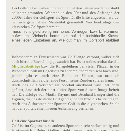
Der Golfsport ist insbesondere in den letzten Jahren wieder verstärkt
beliebter geworden. Während in den 90er und den Anfängen der
2000er Jahre der Golfsport als Sport für die Elite angesehen wurde,
hat sich genau diese Mentalität gewandelt. Wer heutzutage den
klassischen Golfsport betreibt,
muss nicht gleichzeitig ein hohes Vermögen bzw. Einkommen
aufweisen. Vielmehr kommt es auf die individuelle Klasse
eines jeden Einzelnen an, wie gut man im Golfsport etabliert
ist.
Insbesondere in Deutschland war Golf lange verpönt, wobei sich
auch hier die Einstellung gewandelt hat. Es ist unbestreitbar das die
Mitgliedsbeiträge
bzw. die Kursgebühren bei vielen Plätzen in der
Bundesrepublik im Gegensatz zu anderen Sportarten sehr hoch sind,
jedoch gibt es auch eine Reihe an Plätzen, wo man als
durchschnittlich verdienende Person seine Runden spielen kann.
Auch das Golf verstärkt als Sportart anerkannt wird, hat dazu
geführt, dass sich der einst elitäre Sport von diesem Image befreit
hat. Die Erfolge von Martin Kaymer und Bernhard Langer sind die
Figuren, die das deutsche Golf geprägt haben bzw. bis heute prägen.
Auch das Aufnehmen der Sportart Golf in die olympischen Spiele
hat der Sportart einem neuen Aufschwung verliehen.
Golf-eine Sportart für alle
Golf ist im Gegensatz zu anderen Sportarten sehr vielschichtig und
facettenreich. Beim Golfen steht immer wieder vor neuen