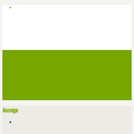
Start
Veranstaltungen
Theater-Tickets
Angebote
Werben
Pressemitteilung
Kontakt / Impressum / Datenschutz
Anzeige