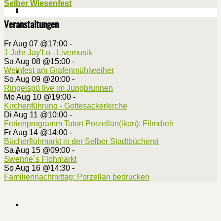
Selber Wiesenfest
Veranstaltungen
Fr Aug 07 @17:00
-
1 Jahr Jay'Lo - Livemusik
Sa Aug 08 @15:00
-
Weinfest am Grafenmühlweiher
So Aug 09 @20:00
-
Ringelspü live im Jungbrunnen
Mo Aug 10 @19:00
-
Kirchenführung - Gottesackerkirche
Di Aug 11 @10:00
-
Ferienprogramm Tatort Porzellan(ikon): Filmdreh
Fr Aug 14 @14:00
-
Bücherflohmarkt in der Selber Stadtbücherei
Sa Aug 15 @09:00
-
Swenne´s Flohmarkt
So Aug 16 @14:30
-
Familiennachmittag: Porzellan bedrucken