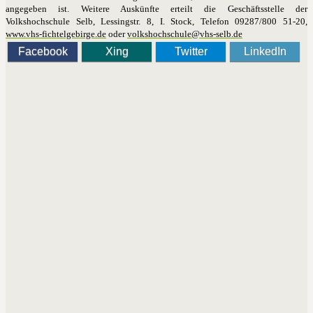
angegeben ist. Weitere Auskünfte erteilt die Geschäftsstelle der
Volkshochschule Selb, Lessingstr. 8, I. Stock, Telefon 09287/800 51-20,
www.vhs-fichtelgebirge.de
oder
volkshochschule​
@
​vhs-selb.de
Facebook
Xing
Twitter
LinkedIn