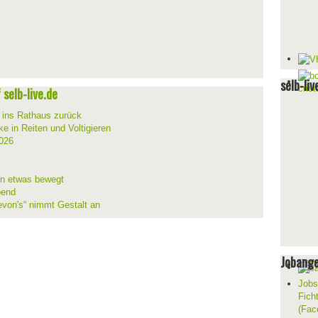
selb-liv
selb-live.de
t ins Rathaus zurück
ke in Reiten und Voltigieren
026
ion etwas bewegt
bend
evon's“ nimmt Gestalt an
Jobang
Jobs
Fich
(Fac