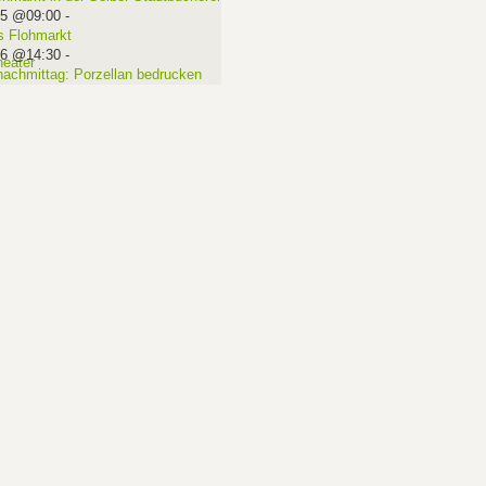
15 @09:00
-
 Flohmarkt
16 @14:30
-
nachmittag: Porzellan bedrucken