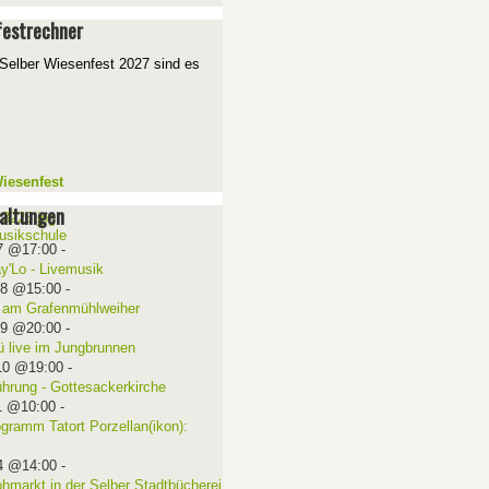
estrechner
Selber Wiesenfest 2027 sind es
iesenfest
altungen
7 @17:00
-
ay'Lo - Livemusik
08 @15:00
-
 am Grafenmühlweiher
09 @20:00
-
ü live im Jungbrunnen
10 @19:00
-
ührung - Gottesackerkirche
1 @10:00
-
ogramm Tatort Porzellan(ikon):
4 @14:00
-
ohmarkt in der Selber Stadtbücherei