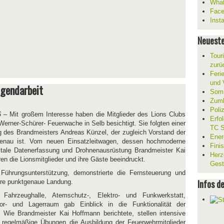
What
Fac
Inst
Neueste
Tour
zurü
Ferie
und V
ugendarbeit
Somm
Zumb
Poli
6
– Mit großem Interesse haben die Mitglieder des Lions Clubs
Erfo
Werner-Schürer- Feuerwache in Selb besichtigt. Sie folgten einer
TC S
g des Brandmeisters Andreas Künzel, der zugleich Vorstand der
Ener
ngenau ist. Vom neuen Einsatzleitwagen, dessen hochmoderne
Fini
gitale Datenerfassung und Drohnenausrüstung Brandmeister Kai
Herz
ren die Lionsmitglieder und ihre Gäste beeindruckt.
Gest
Führungsunterstützung, demonstrierte die Fernsteuerung und
Infos d
hre punktgenaue Landung.
ahrzeughalle, Atemschutz-, Elektro- und Funkwerkstatt,
or- und Lagerraum gab Einblick in die Funktionalität der
. Wie Brandmeister Kai Hoffmann berichtete, stellen intensive
regelmäßige Übungen die Ausbildung der Feuerwehrmitglieder