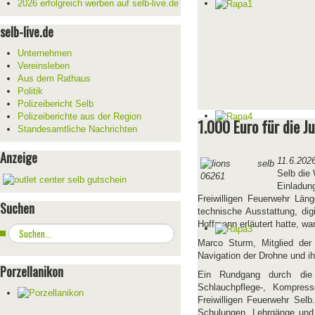
2026 erfolgreich werben auf selb-live.de
selb-live.de
Unternehmen
Vereinsleben
Aus dem Rathaus
Politik
Polizeibericht Selb
Polizeiberichte aus der Region
1.000 Euro für die J
Standesamtliche Nachrichten
Anzeige
11.6.202
Selb die 
Einladun
Freiwilligen Feuerwehr Lä
Suchen
technische Ausstattung, di
Hoffmann erläutert hatte, wa
Suchen
...
Marco Sturm, Mitglied der 
Navigation der Drohne und i
Porzellanikon
Ein Rundgang durch die F
Schlauchpflege-, Kompress
Freiwilligen Feuerwehr Selb
Schulungen, Lehrgänge und 