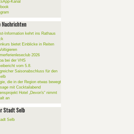
sApp-Kanal
ebook
agram
 Nachrichten
ist-Information kehrt ins Rathaus
ck
nkurs bietet Einblicke in Reiten
oltigieren
erferienleseclub 2026
a bei der VHS
zeibericht vom 5.8.
lgreicher Saisonabschluss für den
elb
gie, die in der Region etwas bewegt
ssage mit Cocktailabend
ensprojekt Hotel „Devon's“ nimmt
alt an
er Stadt Selb