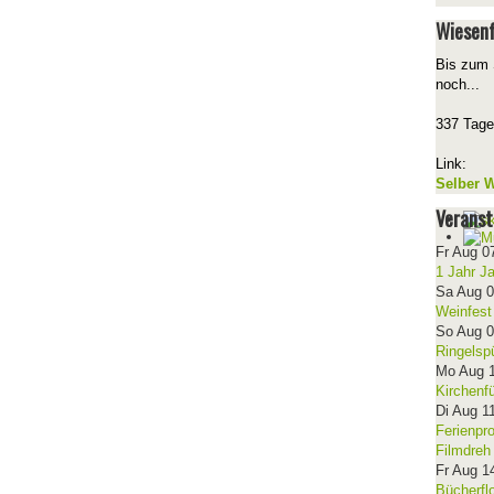
Wiesenf
Bis zum 
noch...
337 Tage
Link:
Selber W
Veranst
Fr Aug 0
1 Jahr J
Sa Aug 
Weinfest
So Aug 
Ringelsp
Mo Aug 
Kirchenf
Di Aug 1
Ferienpr
Filmdreh
Fr Aug 1
Bücherfl