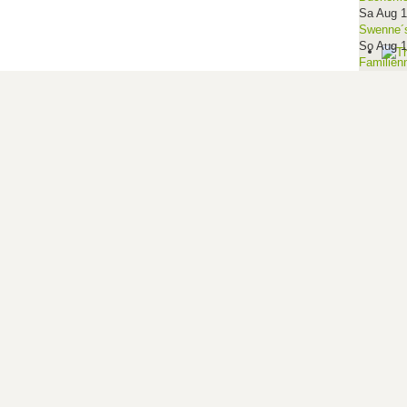
Sa Aug 
Swenne´s
So Aug 
Familien