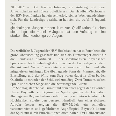
10.5.2016
– Drei Nachwuchsteams, ein Aufstieg und zwei
Anwartschaften auf höhere Spielklassen: Der Handball-Nachwuchs
der HSV Hochfranken hat ein sehr erfolgreiches Wochenende hinter
sich. Für die Landesliga qualifiziert hat sich die weibl. B-Jugend.
Die
gleichaltrigen Jungen stehen kurz vor Qualifikation für eben
diese Liga, die männl. A-Jugend hat den Aufstieg in eine
starke Bezirksoberliga vor Augen.
Die
weibliche B-Jugend
der HSV Hochfranken hat in Forchheim die
große Überraschung geschafft und sich als Turniersieger direkt für
die Landesliga qualifiziert – der zweithöchsten bayerischen
Spielklasse. Nicht unbedingt das Erreichen der Landesliga, sondern
die Art und Weise überraschte alle Verantwortlichen und die
mitgereisten Anhänger. Die überragende Form der Mannschaft, die
Einstellung und der Wille zum Sieg waren dabei in allen beiden
Qualifikationsrunden der Schlüssel zum Sieg. Zwei Turniere, sieben
Spiele und sieben Siege sind die herausragende Bilanz.
Am Sonntag startete das Turnier mit dem Spiel gegen den Favoriten
Haspo Bayreuth. Zu Beginn des Spiels agierten die körperlich
überlegenen Bayreutherinnen sehr pomadig und etwas überheblich.
Hochfranken spielte den besseren Handball. Aus einer sicheren
Abwehr heraus zeigten die HSV-Mädels ein schnelles,
variantenreiches und gefährliches Angriffsspiel. Bayreuth konnte
das Spiel nur durch Einzelaktionen offen halten. Der Halbzeitstand