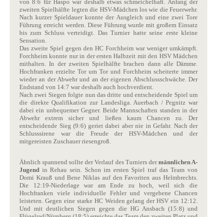
von 8:6 für Haspo war deshalb etwas schmeichelhaft. Anfang der
zweiten Spielhälfte legten die HSV-Mädchen los wie die Feuerwehr.
Nach kurzer Spieldauer konnte der Ausgleich und eine zwei Tore
Führung erreicht werden. Diese Führung wurde mit großem Einsatz
bis zum Schluss verteidigt. Das Turnier hatte seine erste kleine
Sensation.
Das zweite Spiel gegen den HC Forchheim war weniger umkämpft.
Forchheim konnte nur in der ersten Halbzeit mit den HSV Mädchen
mithalten. In der zweiten Spielhälfte brachen dann alle Dämme.
Hochfranken erzielte Tor um Tor und Forchheim scheiterte immer
wieder an der Abwehr und an der eigenen Abschlussschwäche. Der
Endstand von 14:7 war deshalb auch hochverdient.
Nach zwei Siegen folgte nun das dritte und entscheidende Spiel um
die direkte Qualifikation zur Landesliga. Auerbach / Pegnitz war
dabei ein unbequemer Gegner. Beide Mannschaften standen in der
Abwehr extrem sicher und ließen kaum Chancen zu. Der
entscheidende Sieg (9:6) geriet dabei aber nie in Gefahr. Nach der
Schlusssirene war die Freude der HSV-Mädchen und der
mitgereisten Zuschauer riesengroß.
Ähnlich spannend sollte der Verlauf des Turniers der
männlichen A-
Jugend
in Rehau sein. Schon im ersten Spiel traf das Team von
Domi Krauß und Bene Niklas auf den Favoriten aus Helmbrechts.
Die 12:19-Niederlage war am Ende zu hoch, weil sich die
Hochfranken viele individuelle Fehler und vergebene Chancen
leisteten. Gegen eine starke HC Weiden gelang der HSV ein 12:12.
Und mit deutlichen Siegen gegen die HG Ansbach (15:8) und
Flügelrad/Nürnberg (18:5) erreichte das Team den zweiten Platz und