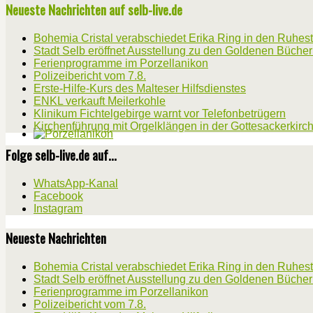
Neueste Nachrichten auf selb-live.de
Bohemia Cristal verabschiedet Erika Ring in den Ruhes
Stadt Selb eröffnet Ausstellung zu den Goldenen Büche
Ferienprogramme im Porzellanikon
Polizeibericht vom 7.8.
Erste-Hilfe-Kurs des Malteser Hilfsdienstes
ENKL verkauft Meilerkohle
Klinikum Fichtelgebirge warnt vor Telefonbetrügern
Kirchenführung mit Orgelklängen in der Gottesackerkirc
Folge selb-live.de auf...
WhatsApp-Kanal
Facebook
Instagram
Neueste Nachrichten
Bohemia Cristal verabschiedet Erika Ring in den Ruhes
Stadt Selb eröffnet Ausstellung zu den Goldenen Büche
Ferienprogramme im Porzellanikon
Polizeibericht vom 7.8.