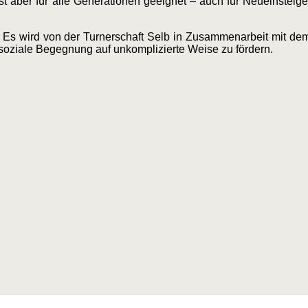
t aber für alle Generationen geeignet – auch für Neueinsteige
. Es wird von der Turnerschaft Selb in Zusammenarbeit mit de
 soziale Begegnung auf unkomplizierte Weise zu fördern.