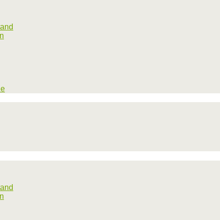
tand
rn
he
tand
rn