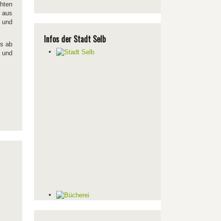
chten
 aus
 und
Infos der Stadt Selb
ss ab
n und