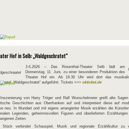
ater Hof in Selb: „Waldgeschratet“
3.6.2026
– Das Rosenthal-Theater Selb lädt am
Donnerstag, 11. Juni, zu einer besonderen Produktion des
Theater Hof ein. Ab 19.30 Uhr wird dort das musikali
uspiel „Waldgeschratet“ aufgeführt. Tickets >>>
okticket.de
 Inszenierung von Harry Tröger und Ralf Wunschelmeier greift alte Sagen
tische Geschichten aus Oberfranken auf und interpretiert diese auf mod
e neu. In Mundart und mit eigens arrangierter Musik erzählen die Künstle
ionalen Legenden, geheimnisvollen Figuren und überlieferten Erzählungen
angenen Zeiten.
 Stück verbindet Schauspiel, Musik und regionale Erzählkultur zu e