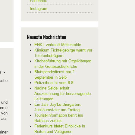
Facebook
Instagram
Neueste Nachrichten
ENKL verkauft Meilerkohle
Klinikum Fichtelgebirge warnt vor
Telefonbetrügern
Kirchenführung mit Orgelklängen
in der Gottesackerkirche
Blutspendedienst am 2.
September in Selb
sche
Polizeibericht vom 6.8.
Nadine Seidel erhält
Auszeichnung für hervorragende
Leistungen
 und
Ein Jahr Jay'Lo Biergarten:
erne
Jubiläumsfeier am Freitag
r von
Tourist-Information kehrt ins
 aus
Rathaus zurück
Ferienkurs bietet Einblicke in
Reiten und Voltigieren
iner