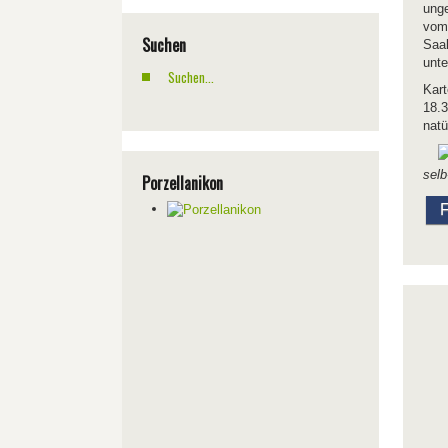
unge
vom
Suchen
Saa
unte
Kart
18.3
natü
selb
Porzellanikon