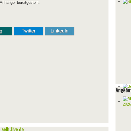
nhänger bereitgestellt.
ng
Twitter
LinkedIn
Angebot
selb-live.de