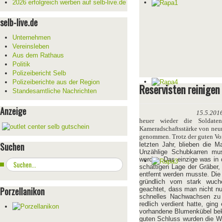
2026 erfolgreich werben auf selb-live.de
selb-live.de
Unternehmen
Vereinsleben
Aus dem Rathaus
Politik
Polizeibericht Selb
Polizeiberichte aus der Region
Reservisten reinigen
Standesamtliche Nachrichten
Anzeige
15.5.201
heuer wieder die Soldaten
Kameradschaftsstärke von neun
genommen. Trotz der guten Vor
Suchen
letzten Jahr, blieben die M
Unzählige Schubkarren mus
werden. Das einzige was in 
Suchen
schattigen Lage der Gräber,
...
entfernt werden musste. Die
gründlich vom stark wuche
Porzellanikon
geachtet, dass man nicht nur
schnelles Nachwachsen zu 
redlich verdient hatte, gin
vorhandene Blumenkübel bek
guten Schluss wurden die W