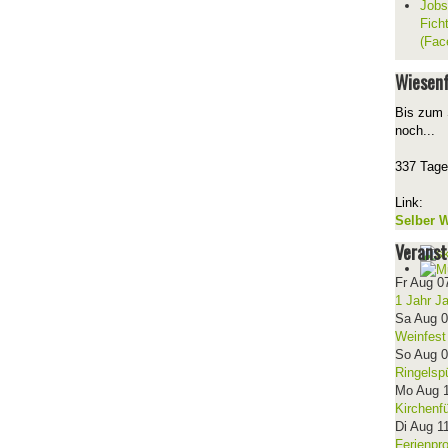
Jobs
Fich
(Fac
Wiesenf
Bis zum 
noch...
337 Tage
Link:
Selber W
Veranst
Fr Aug 0
1 Jahr J
Sa Aug 
Weinfest
So Aug 
Ringelsp
Mo Aug 
Kirchenf
Di Aug 1
Ferienpr