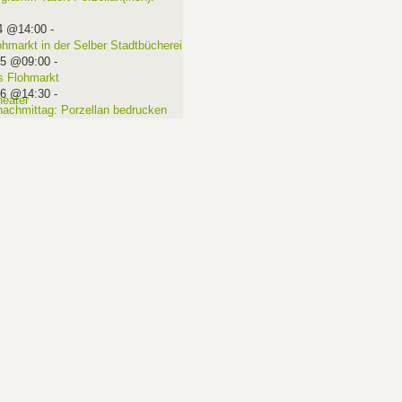
4 @14:00
-
ohmarkt in der Selber Stadtbücherei
15 @09:00
-
 Flohmarkt
16 @14:30
-
nachmittag: Porzellan bedrucken