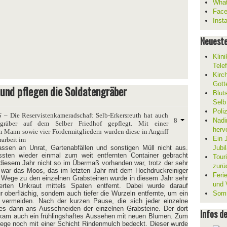
What
Fac
Inst
Neueste
Klin
Tele
Kirc
Gott
 und pflegen die Soldatengräber
Blut
Selb
Poli
6
– Die Reservistenkameradschaft Selb-Erkersreuth hat auch
Nadi
gräber auf dem Selber Friedhof gepflegt. Mit einer
herv
 Mann sowie vier Fördermitgliedern wurden diese in Angriff
Ein 
arbeit im
assen an Unrat, Gartenabfällen und sonstigen Müll nicht aus.
Jubi
sten wieder einmal zum weit entfernten Container gebracht
Tour
diesem Jahr nicht so im Übermaß vorhanden war, trotz der sehr
zurü
 war das Moos, das im letzten Jahr mit dem Hochdruckreiniger
Ferie
 Wege zu den einzelnen Grabsteinen wurde in diesem Jahr sehr
und V
rten Unkraut mittels Spaten entfernt. Dabei wurde darauf
 oberflächig, sondern auch tiefer die Wurzeln entfernte, um ein
Somm
vermeiden. Nach der kurzen Pause, die sich jeder einzelne
g es dann ans Ausschneiden der einzelnen Grabsteine. Der dort
Infos d
am auch ein frühlingshaftes Aussehen mit neuen Blumen. Zum
ege noch mit einer Schicht Rindenmulch bedeckt. Dieser wurde