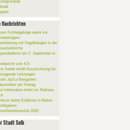
sApp-Kanal
ebook
agram
 Nachrichten
ikum Fichtelgebirge warnt vor
fonbetrügern
henführung mit Orgelklängen in der
esackerkirche
spendedienst am 2. September in
zeibericht vom 6.8.
ne Seidel erhält Auszeichnung für
orragende Leistungen
Jahr Jay'Lo Biergarten:
läumsfeier am Freitag
ist-Information kehrt ins Rathaus
ck
nkurs bietet Einblicke in Reiten
oltigieren
erferienleseclub 2026
er Stadt Selb