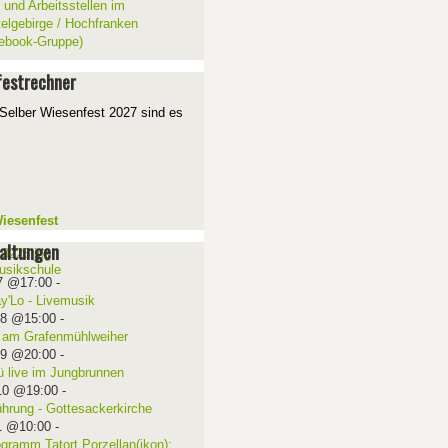
 und Arbeitsstellen im
telgebirge / Hochfranken
ebook-Gruppe)
estrechner
Selber Wiesenfest 2027 sind es
iesenfest
altungen
7 @17:00
-
ay'Lo - Livemusik
08 @15:00
-
 am Grafenmühlweiher
09 @20:00
-
ü live im Jungbrunnen
10 @19:00
-
ührung - Gottesackerkirche
1 @10:00
-
ogramm Tatort Porzellan(ikon):