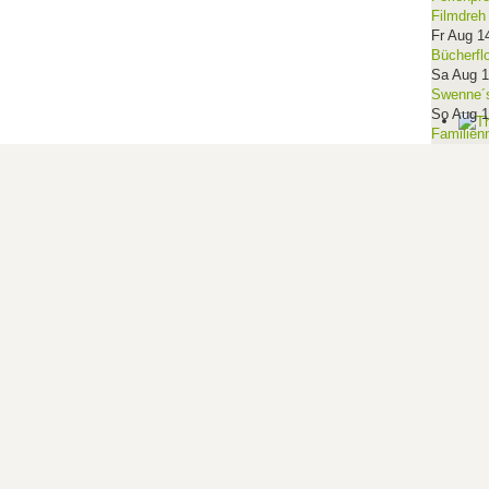
Filmdreh
Fr Aug 1
Bücherfl
Sa Aug 
Swenne´s
So Aug 
Familien