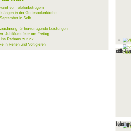
warnt vor Telefonbetrügern
lklängen in der Gottesackerkirche
 September in Selb
szeichnung für hervorragende Leistungen
en: Jubiläumsfeier am Freitag
t ins Rathaus zurück
ke in Reiten und Voltigieren
selb-liv
Jobang