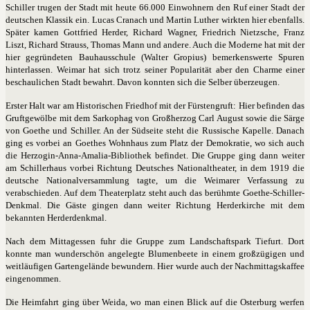
Schiller trugen der Stadt mit heute 66.000 Einwohnern den Ruf einer Stadt der
deutschen Klassik ein. Lucas Cranach und Martin Luther wirkten hier ebenfalls.
Später kamen Gottfried Herder, Richard Wagner, Friedrich Nietzsche, Franz
Liszt, Richard Strauss, Thomas Mann und andere. Auch die Moderne hat mit der
hier gegründeten Bauhausschule (Walter Gropius) bemerkenswerte Spuren
hinterlassen. Weimar hat sich trotz seiner Popularität aber den Charme einer
beschaulichen Stadt bewahrt. Davon konnten sich die Selber überzeugen.
Erster Halt war am Historischen Friedhof mit der Fürstengruft: Hier befinden das
Gruftgewölbe mit dem Sarkophag von Großherzog Carl August sowie die Särge
von Goethe und Schiller. An der Südseite steht die Russische Kapelle. Danach
ging es vorbei an Goethes Wohnhaus zum Platz der Demokratie, wo sich auch
die Herzogin-Anna-Amalia-Bibliothek befindet. Die Gruppe ging dann weiter
am Schillerhaus vorbei Richtung Deutsches Nationaltheater, in dem 1919 die
deutsche Nationalversammlung tagte, um die Weimarer Verfassung zu
verabschieden. Auf dem Theaterplatz steht auch das berühmte Goethe-Schiller-
Denkmal. Die Gäste gingen dann weiter Richtung Herderkirche mit dem
bekannten Herderdenkmal.
Nach dem Mittagessen fuhr die Gruppe zum Landschaftspark Tiefurt. Dort
konnte man wunderschön angelegte Blumenbeete in einem großzügigen und
weitläufigen Gartengelände bewundern. Hier wurde auch der Nachmittagskaffee
eingenommen.
Die Heimfahrt ging über Weida, wo man einen Blick auf die Osterburg werfen