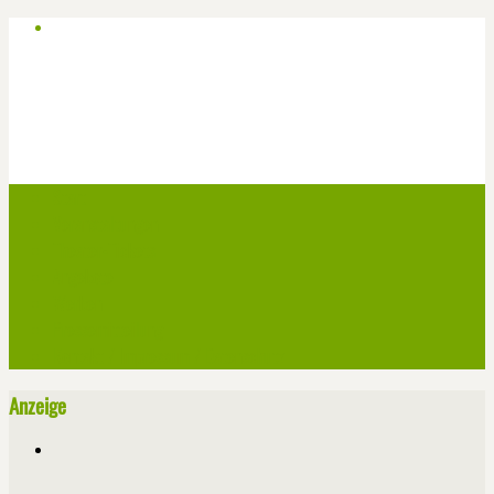
Start
Veranstaltungen
Theater-Tickets
Angebote
Werben
Pressemitteilung
Kontakt / Impressum / Datenschutz
Anzeige