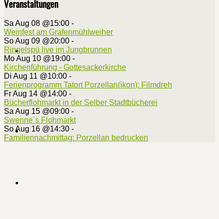
Veranstaltungen
Sa Aug 08 @15:00
-
Weinfest am Grafenmühlweiher
So Aug 09 @20:00
-
Ringelspü live im Jungbrunnen
Mo Aug 10 @19:00
-
Kirchenführung - Gottesackerkirche
Di Aug 11 @10:00
-
Ferienprogramm Tatort Porzellan(ikon): Filmdreh
Fr Aug 14 @14:00
-
Bücherflohmarkt in der Selber Stadtbücherei
Sa Aug 15 @09:00
-
Swenne´s Flohmarkt
So Aug 16 @14:30
-
Familiennachmittag: Porzellan bedrucken