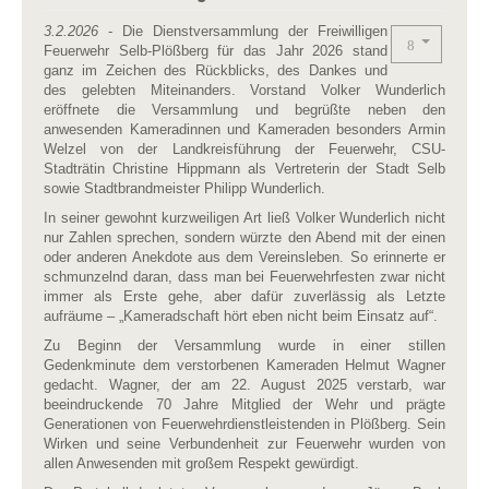
3.2.2026
- Die Dienstversammlung der Freiwilligen
Feuerwehr Selb-Plößberg für das Jahr 2026 stand
ganz im Zeichen des Rückblicks, des Dankes und
des gelebten Miteinanders. Vorstand Volker Wunderlich
eröffnete die Versammlung und begrüßte neben den
anwesenden Kameradinnen und Kameraden besonders Armin
Welzel von der Landkreisführung der Feuerwehr, CSU-
Stadträtin Christine Hippmann als Vertreterin der Stadt Selb
sowie Stadtbrandmeister Philipp Wunderlich.
In seiner gewohnt kurzweiligen Art ließ Volker Wunderlich nicht
nur Zahlen sprechen, sondern würzte den Abend mit der einen
oder anderen Anekdote aus dem Vereinsleben. So erinnerte er
schmunzelnd daran, dass man bei Feuerwehrfesten zwar nicht
immer als Erste gehe, aber dafür zuverlässig als Letzte
aufräume – „Kameradschaft hört eben nicht beim Einsatz auf“.
Zu Beginn der Versammlung wurde in einer stillen
Gedenkminute dem verstorbenen Kameraden Helmut Wagner
gedacht. Wagner, der am 22. August 2025 verstarb, war
beeindruckende 70 Jahre Mitglied der Wehr und prägte
Generationen von Feuerwehrdienstleistenden in Plößberg. Sein
Wirken und seine Verbundenheit zur Feuerwehr wurden von
allen Anwesenden mit großem Respekt gewürdigt.