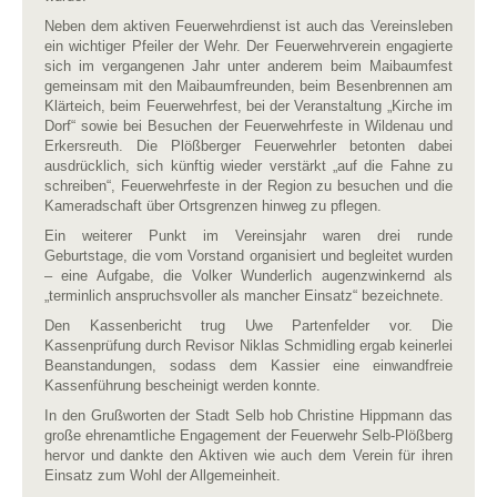
Neben dem aktiven Feuerwehrdienst ist auch das Vereinsleben
ein wichtiger Pfeiler der Wehr. Der Feuerwehrverein engagierte
sich im vergangenen Jahr unter anderem beim Maibaumfest
gemeinsam mit den Maibaumfreunden, beim Besenbrennen am
Klärteich, beim Feuerwehrfest, bei der Veranstaltung „Kirche im
Dorf“ sowie bei Besuchen der Feuerwehrfeste in Wildenau und
Erkersreuth. Die Plößberger Feuerwehrler betonten dabei
ausdrücklich, sich künftig wieder verstärkt „auf die Fahne zu
schreiben“, Feuerwehrfeste in der Region zu besuchen und die
Kameradschaft über Ortsgrenzen hinweg zu pflegen.
Ein weiterer Punkt im Vereinsjahr waren drei runde
Geburtstage, die vom Vorstand organisiert und begleitet wurden
– eine Aufgabe, die Volker Wunderlich augenzwinkernd als
„terminlich anspruchsvoller als mancher Einsatz“ bezeichnete.
Den Kassenbericht trug Uwe Partenfelder vor. Die
Kassenprüfung durch Revisor Niklas Schmidling ergab keinerlei
Beanstandungen, sodass dem Kassier eine einwandfreie
Kassenführung bescheinigt werden konnte.
In den Grußworten der Stadt Selb hob Christine Hippmann das
große ehrenamtliche Engagement der Feuerwehr Selb-Plößberg
hervor und dankte den Aktiven wie auch dem Verein für ihren
Einsatz zum Wohl der Allgemeinheit.