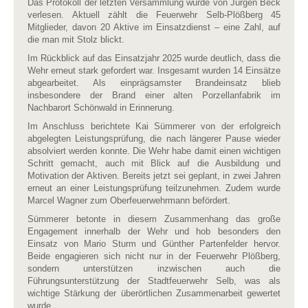
Das Protokoll der letzten Versammlung wurde von Jürgen Beck
verlesen. Aktuell zählt die Feuerwehr Selb-Plößberg 45
Mitglieder, davon 20 Aktive im Einsatzdienst – eine Zahl, auf
die man mit Stolz blickt.
Im Rückblick auf das Einsatzjahr 2025 wurde deutlich, dass die
Wehr erneut stark gefordert war. Insgesamt wurden 14 Einsätze
abgearbeitet. Als einprägsamster Brandeinsatz blieb
insbesondere der Brand einer alten Porzellanfabrik im
Nachbarort Schönwald in Erinnerung.
Im Anschluss berichtete Kai Sümmerer von der erfolgreich
abgelegten Leistungsprüfung, die nach längerer Pause wieder
absolviert werden konnte. Die Wehr habe damit einen wichtigen
Schritt gemacht, auch mit Blick auf die Ausbildung und
Motivation der Aktiven. Bereits jetzt sei geplant, in zwei Jahren
erneut an einer Leistungsprüfung teilzunehmen. Zudem wurde
Marcel Wagner zum Oberfeuerwehrmann befördert.
Sümmerer betonte in diesem Zusammenhang das große
Engagement innerhalb der Wehr und hob besonders den
Einsatz von Mario Sturm und Günther Partenfelder hervor.
Beide engagieren sich nicht nur in der Feuerwehr Plößberg,
sondern unterstützen inzwischen auch die
Führungsunterstützung der Stadtfeuerwehr Selb, was als
wichtige Stärkung der überörtlichen Zusammenarbeit gewertet
wurde.