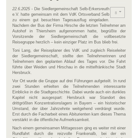
22.6.2025
- Die Siedlergemeinschaft Selb-Erkersreuth
e.V. hatte gemeinsam mit dem VdK Ortsverband Selb
zu einem gut besuchten Tagesausflug eingeladen.
Nachdem der Bus der Firma Hirsche die letzten Teilnehmer am
Autohof in Thiersheim aufgenommen hatte, begrüßte der
Vorsitzende der Siedlergemeinschaft die vollbesetzte
Reisegruppe herzlich – kein einziger Platz im Bus blieb frei.
Toni Lang, der Reiseplaner des VdK und zugleich Reiseleiter
der Siedlergemeinschaft, stellte den Teilnehmerinnen und
Teilnehmern den geplanten Ablauf des Tages vor. Die Fahrt
führte über Weiden und Hirschau in die mittelfränkische Stadt
Hersbruck.
Vor Ort wurde die Gruppe auf drei Führungen aufgeteilt. In rund
zwei Stunden erhielten die Teilnehmenden interessante
Einblicke in die Stadtgeschichte. Dabei wurde auch ein dunkles
Kapitel nicht ausgespart: Hersbruck war Standort des
drittgrößten Konzentrationslagers in Bayern – ein historischer
Umstand, der über Jahrzehnte weitgehend verdrängt wurde.
Erst durch die Facharbeit eines Abiturienten kam dieses Thema
verstärkt in die öffentliche Aufmerksamkeit.
Nach einem gemeinsamen Mittagessen ging es weiter mit einer
Rundfahrt durch die reizvolle Frankenalb, bei der ein