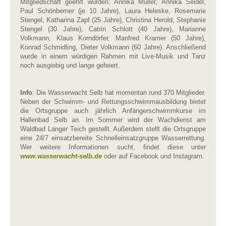
Mitgliedschaft geehrt wurden: Annika Müller, Annika Seidel,
Paul Schönberner (je 10 Jahre), Laura Heleske, Rosemarie
Stengel, Katharina Zapf (25 Jahre), Christina Herold, Stephanie
Stengel (30 Jahre), Catrin Schlott (40 Jahre), Marianne
Volkmann, Klaus Korndörfer, Manfred Kramer (50 Jahre),
Konrad Schmidling, Dieter Volkmann (60 Jahre). Anschließend
wurde in einem würdigen Rahmen mit Live-Musik und Tanz
noch ausgiebig und lange gefeiert.
Info
: Die Wasserwacht Selb hat momentan rund 370 Mitglieder.
Neben der Schwimm- und Rettungsschwimmausbildung bietet
die Ortsgruppe auch jährlich Anfängerschwimmkurse im
Hallenbad Selb an. Im Sommer wird der Wachdienst am
Waldbad Langer Teich gestellt. Außerdem stellt die Ortsgruppe
eine 24/7 einsatzbereite Schnelleinsatzgruppe Wasserrettung.
Wer weitere Informationen sucht, findet diese unter
www.wasserwacht-selb.de
oder auf Facebook und Instagram.