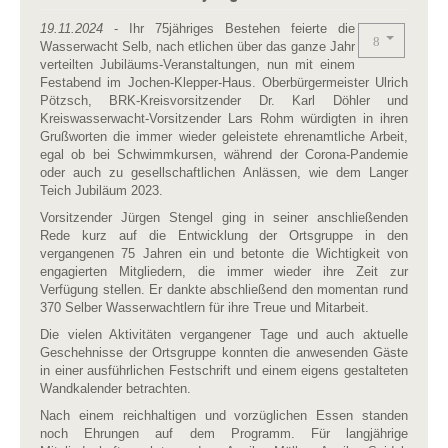
19.11.2024
- Ihr 75jähriges Bestehen feierte die
Wasserwacht Selb, nach etlichen über das ganze Jahr
verteilten Jubiläums-Veranstaltungen, nun mit einem
Festabend im Jochen-Klepper-Haus. Oberbürgermeister Ulrich
Pötzsch, BRK-Kreisvorsitzender Dr. Karl Döhler und
Kreiswasserwacht-Vorsitzender Lars Rohm würdigten in ihren
Grußworten die immer wieder geleistete ehrenamtliche Arbeit,
egal ob bei Schwimmkursen, während der Corona-Pandemie
oder auch zu gesellschaftlichen Anlässen, wie dem Langer
Teich Jubiläum 2023.
Vorsitzender Jürgen Stengel ging in seiner anschließenden
Rede kurz auf die Entwicklung der Ortsgruppe in den
vergangenen 75 Jahren ein und betonte die Wichtigkeit von
engagierten Mitgliedern, die immer wieder ihre Zeit zur
Verfügung stellen. Er dankte abschließend den momentan rund
370 Selber Wasserwachtlern für ihre Treue und Mitarbeit.
Die vielen Aktivitäten vergangener Tage und auch aktuelle
Geschehnisse der Ortsgruppe konnten die anwesenden Gäste
in einer ausführlichen Festschrift und einem eigens gestalteten
Wandkalender betrachten.
Nach einem reichhaltigen und vorzüglichen Essen standen
noch Ehrungen auf dem Programm. Für langjährige