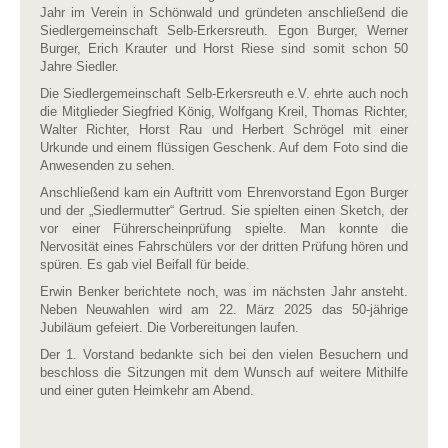
Jahr im Verein in Schönwald und gründeten anschließend die
Siedlergemeinschaft Selb-Erkersreuth. Egon Burger, Werner
Burger, Erich Krauter und Horst Riese sind somit schon 50
Jahre Siedler.
Die Siedlergemeinschaft Selb-Erkersreuth e.V. ehrte auch noch
die Mitglieder Siegfried König, Wolfgang Kreil, Thomas Richter,
Walter Richter, Horst Rau und Herbert Schrögel mit einer
Urkunde und einem flüssigen Geschenk. Auf dem Foto sind die
Anwesenden zu sehen.
Anschließend kam ein Auftritt vom Ehrenvorstand Egon Burger
und der „Siedlermutter“ Gertrud. Sie spielten einen Sketch, der
vor einer Führerscheinprüfung spielte. Man konnte die
Nervosität eines Fahrschülers vor der dritten Prüfung hören und
spüren. Es gab viel Beifall für beide.
Erwin Benker berichtete noch, was im nächsten Jahr ansteht.
Neben Neuwahlen wird am 22. März 2025 das 50-jährige
Jubiläum gefeiert. Die Vorbereitungen laufen.
Der 1. Vorstand bedankte sich bei den vielen Besuchern und
beschloss die Sitzungen mit dem Wunsch auf weitere Mithilfe
und einer guten Heimkehr am Abend.