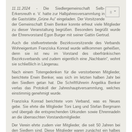
11.11.2024
- Die Siedlergemeinschaft Selb-
Erkersreuth e. V. hatte zur Halbjahresversammlung in
die Gaststätte „Grüne Au“ eingeladen. Der Vorsitzende
der Gemeinschaft Erwin Benker konnte erfreut viele Mitglieder
zu dieser Veranstaltung begrüßen. Besonders begrüßt wurde
der Ehrenvorstand Egon Burger mit seiner Gattin Gertrud.
Auch die stellvertretende Bezirksvorsitzende des Verbands
Wohneigentum Franziska Konrad wurde willkommen geheißen,
denn sie ist neu im Vorstand des oberfränkischen
Bezirksverbands und zudem eigentlich eine „Nachbarin“, wohnt
sie schließlich in Längenau.
Nach einem Totengedenken für die verstorbenen Mitglieder,
berichtete Erwin Benker, was sich im letzten halben Jahr bei
den Siedlern getan hat. Die Schriftführerin Angelika Benker
verlas das Protokoll der Jahreshauptversammlung, welches
einstimmig genehmigt wurde.
Franziska Konrad berichtete vom Verband, was es Neues
gebe. Sie ehrte die Mitglieder Toni Lang und Stefan Bergmann
und übergab die entsprechenden Urkunden sowie Ehrennadeln
an die überraschten Vorstandsmitglieder.
Der Verein ehrte zudem vier Mitglieder, die seit 50 Jahren bei
den Siedlern sind. Diese Mitglieder waren zunächst ein halbes