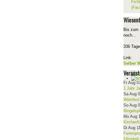
Fich
(Fac
Wiesenf
Bis zum 
noch...
336 Tage
Link:
Selber W
Veranst
Fr Aug 0
1 Jahr J
Sa Aug 
Weinfest
So Aug 
Ringelsp
Mo Aug 
Kirchenf
Di Aug 1
Ferienpr
Filmdreh