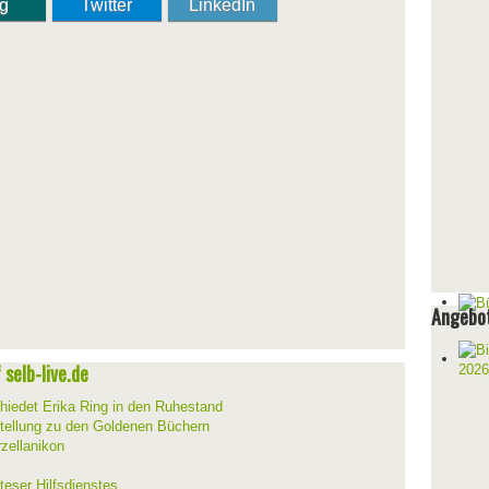
ng
Twitter
LinkedIn
Angebot
selb-live.de
hiedet Erika Ring in den Ruhestand
stellung zu den Goldenen Büchern
zellanikon
teser Hilfsdienstes