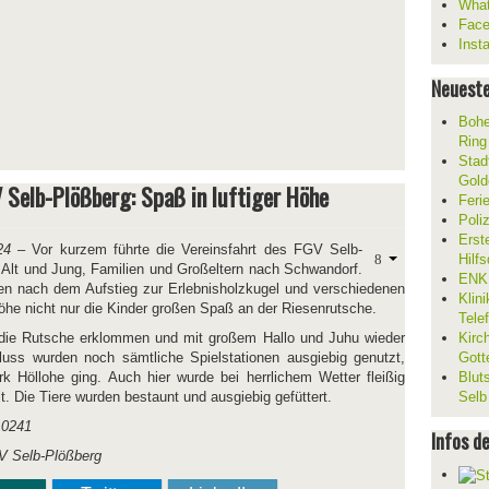
What
Fac
Inst
Neueste
Bohe
Ring
Stad
Gold
 Selb-Plößberg: Spaß in luftiger Höhe
Feri
Poli
Erst
24
– Vor kurzem führte die Vereinsfahrt des FGV Selb-
Hilf
 Alt und Jung, Familien und Großeltern nach Schwandorf.
ENKL
ten nach dem Aufstieg zur Erlebnisholzkugel und verschiedenen
Klin
 Höhe nicht nur die Kinder großen Spaß an der Riesenrutsche.
Tele
die Rutsche erklommen und mit großem Hallo und Juhu wieder
Kirc
luss wurden noch sämtliche Spielstationen ausgiebig genutzt,
Gott
k Höllohe ging. Auch hier wurde bei herrlichem Wetter fleißig
Blut
lt. Die Tiere wurden bestaunt und ausgiebig gefüttert.
Selb
Infos d
GV Selb-Plößberg