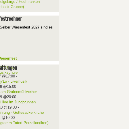
telgebirge / Hochfranken
ebook-Gruppe)
estrechner
Selber Wiesenfest 2027 sind es
iesenfest
altungen
7 @17:00
-
ay'Lo - Livemusik
08 @15:00
-
 am Grafenmühlweiher
09 @20:00
-
ü live im Jungbrunnen
10 @19:00
-
ührung - Gottesackerkirche
1 @10:00
-
ogramm Tatort Porzellan(ikon):