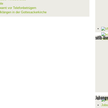
hle
warnt vor Telefonbetrügern
lklängen in der Gottesackerkirche
selb-liv
Jobang
Jobs