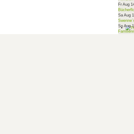
Fr Aug 1
Bücherfl
Sa Aug 
Swenne´s
So Aug 
Familien