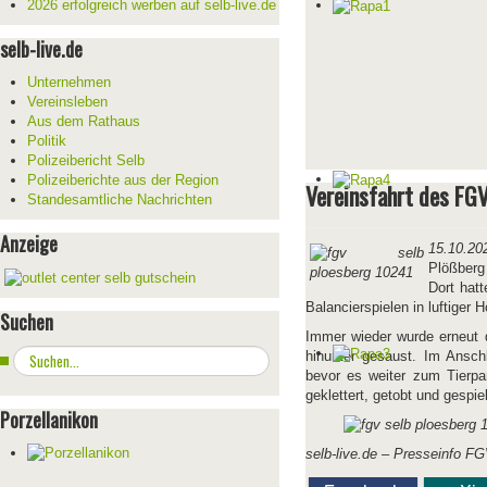
2026 erfolgreich werben auf selb-live.de
selb-live.de
Unternehmen
Vereinsleben
Aus dem Rathaus
Politik
Polizeibericht Selb
Polizeiberichte aus der Region
Vereinsfahrt des FGV
Standesamtliche Nachrichten
Anzeige
15.10.20
Plößberg
Dort hat
Balancierspielen in luftiger
Suchen
Immer wieder wurde erneut 
Suchen
hinunter gesaust. Im Ansch
...
bevor es weiter zum Tierpar
geklettert, getobt und gespie
Porzellanikon
selb-live.de – Presseinfo F