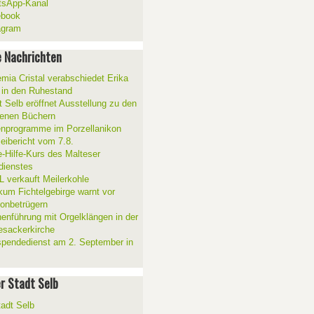
sApp-Kanal
ebook
agram
 Nachrichten
mia Cristal verabschiedet Erika
 in den Ruhestand
t Selb eröffnet Ausstellung zu den
enen Büchern
enprogramme im Porzellanikon
zeibericht vom 7.8.
e-Hilfe-Kurs des Malteser
sdienstes
 verkauft Meilerkohle
ikum Fichtelgebirge warnt vor
fonbetrügern
henführung mit Orgelklängen in der
esackerkirche
spendedienst am 2. September in
er Stadt Selb