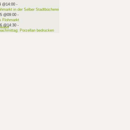
4 @14:00
-
ohmarkt in der Selber Stadtbücherei
15 @09:00
-
 Flohmarkt
16 @14:30
-
nachmittag: Porzellan bedrucken