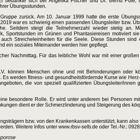
Er bedankte sich bei Angelika Fischer und Dr. Bernd Pufe, 
ihrer Übungsstunden.
 Gruppe zurück. Am 10. Januar 1999 hatte die erste Übungsst
 2019 war es schwierig einen passenden Übungsleiter bzw. Übun
he. Seitdem steigt die Teilnehmerzahl wieder stetig an. M
k, Sportstunden im Grünen und Phantasiereisen motiviert sie
auch Streicheleinheiten für die Seele. Diese Stunden sind e
d ein soziales Miteinander werden hier gepflegt.
icher Nachmittag. Für das leibliche Wohl war mit einer groß
 e.V. können Menschen ohne und mit Behinderungen oder kör
Es werden fitness- und gesundheitsfördernde Kurse wie Herz-
boten, die von speziell qualifizierten Übungsleiter/innen g
 eine besondere Rolle. Er wird unter anderem bei Personen m
ungen dient er der Schmerzlinderung und Steigerung des körp
strägern bzw. von den Krankenkassen unterstützt, kann also vo
den. Weitere Infos unter www.rbsv-selb.de oder Tel.-Nr.: 092