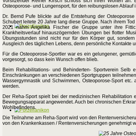
Vorsitzender Reiner Kirsch schloss sich ihren Worten an. 
Osteoporose- und Lungensport, für den reibungslosen Ablauf 
Dr. Bernd Pufe blickte auf die Entstehung der Osteoporose
Schubert leitete 20 Jahre lang diese Gruppe. Nach ihrem Tod
2021 nahm Angelika Fischer die Gruppe unter ihre Fittic
Krankheitsverlauf hinauszögernden Übungen bei flotter Musi
Übungsstunden sind nicht nur für den Körper gut, sondern 
Ausgleich des täglichen Lebens, denn persönliche Kontakte un
Für die Osteoporose-Sportler war es ein gelungener, gemütl
vorgesorgt, so dass kein Wunsch offen blieb.
Beim Rehabilitations- und Behinderten- Sportverein Selb
Einschränkungen an verschiedenen Sportgruppen teilnehmen. 
Wassergymnastik und Schwimmen, Osteoporose-Sport etc. ange
werden.
Der Reha-Sport spielt bei der medizinischen Rehabilitation
Bewegungsapparat angewendet. Auch bei chronischen Erkrank
Wohlbefindens.
Die Teilnahme am Reha-Sport wird von den Rentenversicherung
von den Krankenkassen / Rentenversicherungen genehmigt wer