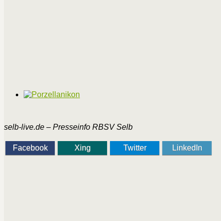
selb-live.de – Presseinfo RBSV Selb
Facebook
Xing
Twitter
LinkedIn