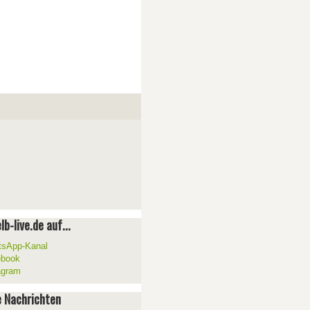
lb-live.de auf...
sApp-Kanal
ebook
agram
 Nachrichten