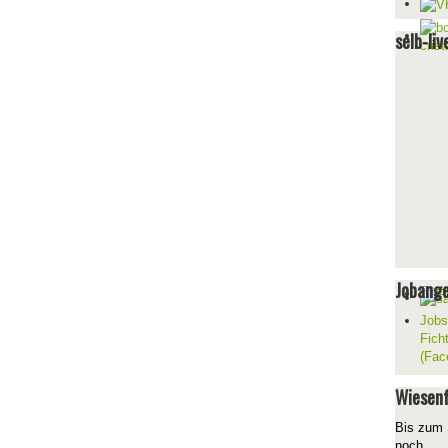
selb-liv
Jobang
Jobs
Fich
(Fac
Wiesenf
Bis zum 
noch...