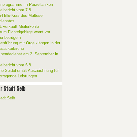
enprogramme im Porzellanikon
zeibericht vom 7.8.
e-Hilfe-Kurs des Malteser
sdienstes
 verkauft Meilerkohle
ikum Fichtelgebirge warnt vor
fonbetrügern
henführung mit Orgelklängen in der
esackerkirche
spendedienst am 2. September in
zeibericht vom 6.8.
ne Seidel erhält Auszeichnung für
orragende Leistungen
er Stadt Selb