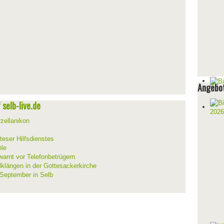
Angebot
selb-live.de
zellanikon
teser Hilfsdienstes
hle
warnt vor Telefonbetrügern
lklängen in der Gottesackerkirche
 September in Selb