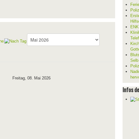
Feri
Poli
Erst
Hilf
ENKL
Klin
Tele
Kirc
Gott
Blut
Selb
Poli
Nadi
herv
Freitag, 08. Mai 2026
Infos d