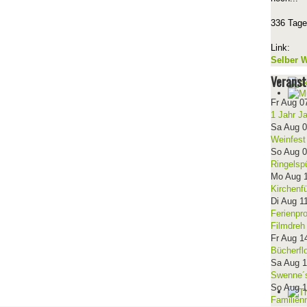
336 Tage
Link:
Selber W
Veranst
Fr Aug 0
1 Jahr J
Sa Aug 
Weinfest
So Aug 
Ringelsp
Mo Aug 
Kirchenf
Di Aug 1
Ferienpr
Filmdreh
Fr Aug 1
Bücherfl
Sa Aug 
Swenne´s
So Aug 
Familien