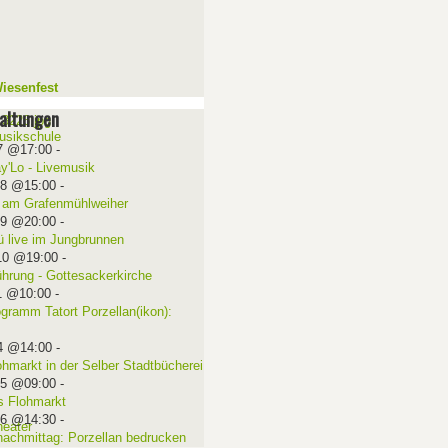
iesenfest
altungen
7 @17:00
-
ay'Lo - Livemusik
08 @15:00
-
 am Grafenmühlweiher
09 @20:00
-
ü live im Jungbrunnen
10 @19:00
-
ührung - Gottesackerkirche
1 @10:00
-
ogramm Tatort Porzellan(ikon):
4 @14:00
-
ohmarkt in der Selber Stadtbücherei
15 @09:00
-
 Flohmarkt
16 @14:30
-
nachmittag: Porzellan bedrucken