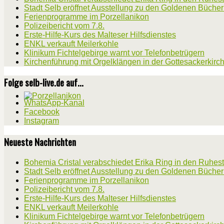
Stadt Selb eröffnet Ausstellung zu den Goldenen Büche
Ferienprogramme im Porzellanikon
Polizeibericht vom 7.8.
Erste-Hilfe-Kurs des Malteser Hilfsdienstes
ENKL verkauft Meilerkohle
Klinikum Fichtelgebirge warnt vor Telefonbetrügern
Kirchenführung mit Orgelklängen in der Gottesackerkirc
Folge selb-live.de auf...
WhatsApp-Kanal
Facebook
Instagram
Neueste Nachrichten
Bohemia Cristal verabschiedet Erika Ring in den Ruhes
Stadt Selb eröffnet Ausstellung zu den Goldenen Büche
Ferienprogramme im Porzellanikon
Polizeibericht vom 7.8.
Erste-Hilfe-Kurs des Malteser Hilfsdienstes
ENKL verkauft Meilerkohle
Klinikum Fichtelgebirge warnt vor Telefonbetrügern