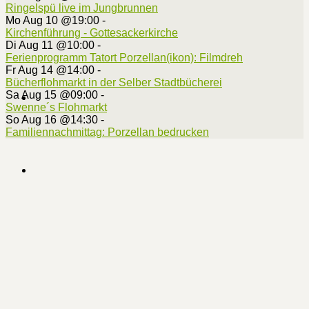
Ringelspü live im Jungbrunnen
Mo Aug 10 @19:00
-
Kirchenführung - Gottesackerkirche
Di Aug 11 @10:00
-
Ferienprogramm Tatort Porzellan(ikon): Filmdreh
Fr Aug 14 @14:00
-
Bücherflohmarkt in der Selber Stadtbücherei
Sa Aug 15 @09:00
-
Swenne´s Flohmarkt
So Aug 16 @14:30
-
Familiennachmittag: Porzellan bedrucken