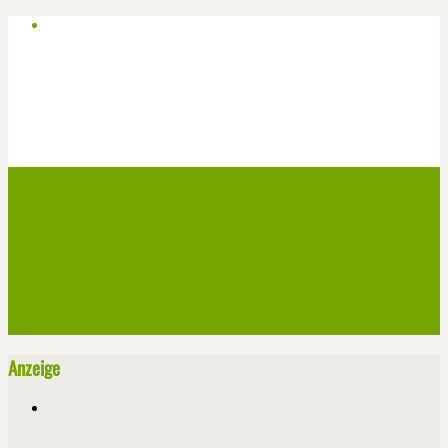
Start
Veranstaltungen
Theater-Tickets
Angebote
Werben
Pressemitteilung
Kontakt / Impressum / Datenschutz
Anzeige