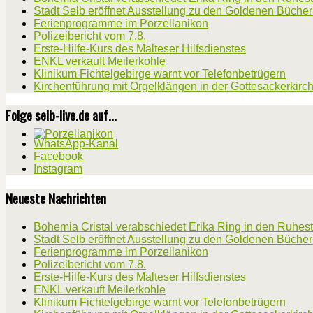
Stadt Selb eröffnet Ausstellung zu den Goldenen Büche
Ferienprogramme im Porzellanikon
Polizeibericht vom 7.8.
Erste-Hilfe-Kurs des Malteser Hilfsdienstes
ENKL verkauft Meilerkohle
Klinikum Fichtelgebirge warnt vor Telefonbetrügern
Kirchenführung mit Orgelklängen in der Gottesackerkirc
Folge selb-live.de auf...
WhatsApp-Kanal
Facebook
Instagram
Neueste Nachrichten
Bohemia Cristal verabschiedet Erika Ring in den Ruhes
Stadt Selb eröffnet Ausstellung zu den Goldenen Büche
Ferienprogramme im Porzellanikon
Polizeibericht vom 7.8.
Erste-Hilfe-Kurs des Malteser Hilfsdienstes
ENKL verkauft Meilerkohle
Klinikum Fichtelgebirge warnt vor Telefonbetrügern