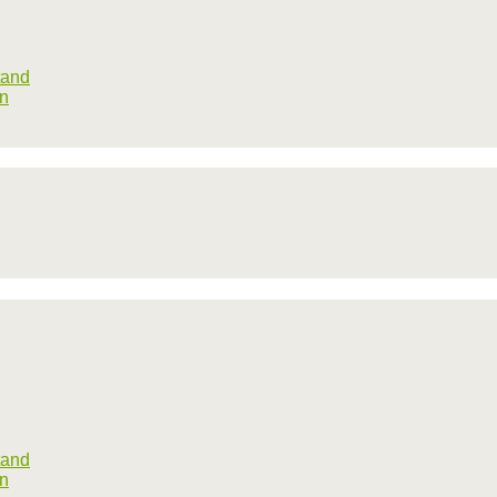
tand
rn
tand
rn