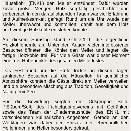
Häuselloh“ (ENKL) den Meiler entzündet. Dafür wurden
zuvor große Mengen Holz sorgfältig geschichtet und
vorbereitet. In den darauffolgenden Tagen war viel Erfahrung
und Aufmerksamkeit gefragt: Rund um die Uhr wurde der
Meiler überwacht und kontrolliert, damit aus dem Holz
hochwertige Holzkohle entstehen konnte.
An diesem Samstag stand schließlich die eigentliche
Holzkohlenernte an. Unter den Augen vieler interessierter
Besucher öffneten die Köhler den Meiler und legten die
fertige Holzkohle frei. Für viele Gäste war dieser Moment
einer der Höhepunkte des gesamten Meilerfestes.
Das Fest rund um die Ernte lockte an diesen Tagen
zahlreiche Besucher auf die Häuselloh. In gemütlicher
Atmosphäre konnten die Gäste direkt am Meiler verweilen
und die besondere Mischung aus Tradition, Geselligkeit und
Natur genießen.
Für die Bewirtung sorgten die Ortsgruppe Selb-
Plößberg/Selb des Fichtelgebirgsvereins mit Getränken
sowie das Team der „Fledermaushütte“ des ENKL mit
verschiedenen kulinarischen Angeboten. Gerade an den
Werktagen war dabei der Einsatz der ehrenamtlichen
Helferinnen und Helfer besonders gefragt.