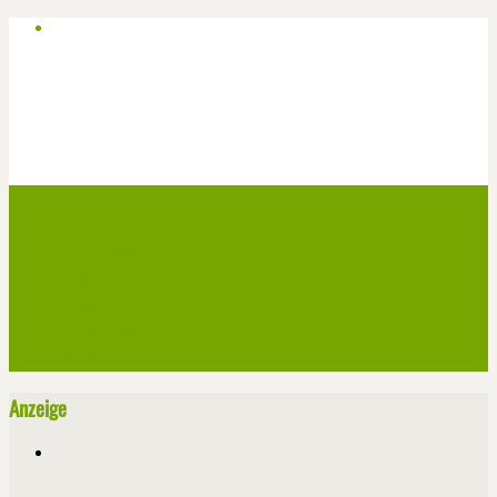
Start
Veranstaltungen
Theater-Tickets
Angebote
Werben
Pressemitteilung
Kontakt / Impressum / Datenschutz
Anzeige