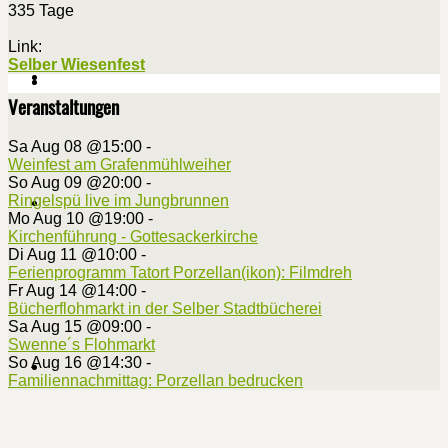
335 Tage
Link:
Selber Wiesenfest
Veranstaltungen
Sa Aug 08 @15:00
-
Weinfest am Grafenmühlweiher
So Aug 09 @20:00
-
Ringelspü live im Jungbrunnen
Mo Aug 10 @19:00
-
Kirchenführung - Gottesackerkirche
Di Aug 11 @10:00
-
Ferienprogramm Tatort Porzellan(ikon): Filmdreh
Fr Aug 14 @14:00
-
Bücherflohmarkt in der Selber Stadtbücherei
Sa Aug 15 @09:00
-
Swenne´s Flohmarkt
So Aug 16 @14:30
-
Familiennachmittag: Porzellan bedrucken