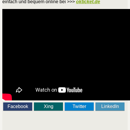
einfach und bequem online bei >>>
okticket.de
Facebook
Xing
Twitter
LinkedIn