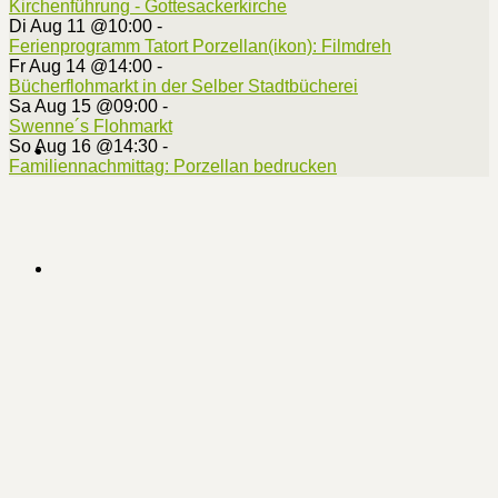
Kirchenführung - Gottesackerkirche
Di Aug 11 @10:00
-
Ferienprogramm Tatort Porzellan(ikon): Filmdreh
Fr Aug 14 @14:00
-
Bücherflohmarkt in der Selber Stadtbücherei
Sa Aug 15 @09:00
-
Swenne´s Flohmarkt
So Aug 16 @14:30
-
Familiennachmittag: Porzellan bedrucken