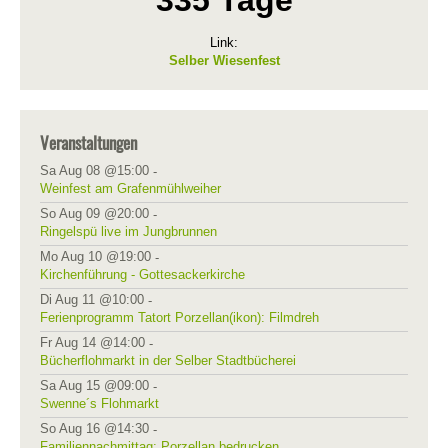
335 Tage
Link:
Selber Wiesenfest
Veranstaltungen
Sa Aug 08 @15:00
-
Weinfest am Grafenmühlweiher
So Aug 09 @20:00
-
Ringelspü live im Jungbrunnen
Mo Aug 10 @19:00
-
Kirchenführung - Gottesackerkirche
Di Aug 11 @10:00
-
Ferienprogramm Tatort Porzellan(ikon): Filmdreh
Fr Aug 14 @14:00
-
Bücherflohmarkt in der Selber Stadtbücherei
Sa Aug 15 @09:00
-
Swenne´s Flohmarkt
So Aug 16 @14:30
-
Familiennachmittag: Porzellan bedrucken