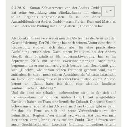
9.3.2016
– Simon Schwarzmeier von der Andres GmbH
hat seine Ausbildung zum Bürokaufmann mit einem
tollen Ergebnis abgeschlossen. Er ist der dritte
Auszubildende der ‪‎Andres GmbH – nach Florian Korn und Matthias
Ibsch - der seine Prüfung mit einer glatten 1,0 bestanden hat.
Als Bürokaufmann verstärkt er nun das A!–Team in der Assistenz der
Geschäftsleitung. Der 26-Jährige hat nach seinem Abitur zunächst in
Regensburg studiert, sich dann aber für eine praxisnähere
Ausbildung entschieden. Nach einem Praktikum bei der Andres
GmbH, dem ‪‎Spezialisten für ‪‎Supermarktwerbung, hat er im
September 2013 mit seiner zweieinhalbjährigen Ausbildung
begonnen, die er nun sehr erfolgreich beendet hat. Doch damit gibt
sich „Blacky“, wie er von seinen Freunden genannt wird, nicht
zufrieden. Er strebt noch seinen Abschluss als Wirtschaftsfachwirt
an. Diese Fortbildung muss er in seiner Freizeit absolvieren. Aber so
betont er: „Damit habe ich dann eine wirklich fundierte
kaufmännische Ausbildung.“
Und die kann nie schaden, insbesondere nicht in der sich auf
Expansionskurs befindlichen Andres GmbH. Gut ausgebildete
Fachleute haben im Team eine berufliche Zukunft. Die strebt Simon
Schwarzmeier ebenfalls im A!-Team an. Zwei Gründe gibt es dafür
für ihn: die Firma an sich und seine Verbundenheit mit der
heimatlichen Region. „Wer einmal weg war, schätzt das, was man
hier haben kann“, bringt er es auf den Punkt. Darauf freuen sich
auch Geschäftsführerin Loredana Grünling, Innendienstleiterin