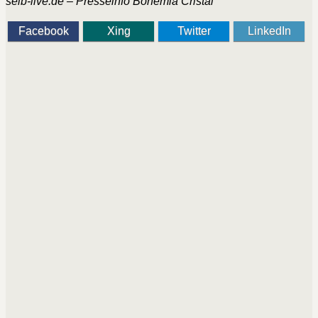
selb-live.de – Presseinfo Bohemia Cristal
Facebook
Xing
Twitter
LinkedIn