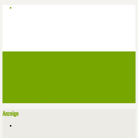
Start
Veranstaltungen
Theater-Tickets
Angebote
Werben
Pressemitteilung
Kontakt / Impressum / Datenschutz
Anzeige