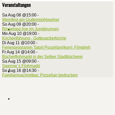
Veranstaltungen
Sa Aug 08 @15:00
-
Weinfest am Grafenmühlweiher
So Aug 09 @20:00
-
Ringelspü live im Jungbrunnen
Mo Aug 10 @19:00
-
Kirchenführung - Gottesackerkirche
Di Aug 11 @10:00
-
Ferienprogramm Tatort Porzellan(ikon): Filmdreh
Fr Aug 14 @14:00
-
Bücherflohmarkt in der Selber Stadtbücherei
Sa Aug 15 @09:00
-
Swenne´s Flohmarkt
So Aug 16 @14:30
-
Familiennachmittag: Porzellan bedrucken