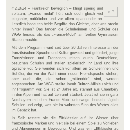
4.2.2024
– Frankreich beweglich – klingt sperrig und
seltsam; „France mobil“ hört sich doch gleich viel
eleganter, natürlicher und vor allem spannender an.
Letztlich bedeuten beide Begriffe das Gleiche, aber was steckt
hinter ihnen? Das fanden die Schülerinnen und Schüler des
WGG heraus, als das „France-Mobil“ am Selber Gymnasium
Station machte.
Mit dem Programm wird seit über 20 Jahren Interesse an der
französischen Sprache und Kultur geweckt und gefördert, junge
Französinnen und Franzosen reisen durch Deutschland,
besuchen Schulen und stellen spielerisch ihr Land und ihre
Sprache vor. Sie wenden sich vor allem an Schülerinnen und
Schüler, die vor der Wahl einer neuen Fremdsprache stehen,
aber auch die, die schon „mittendrin“ sind, werden
angesprochen. Am WGG stellte Iseult Ruitton-Allinieu sich und
ihr Programm vor: Sie ist 24 Jahre alt, stammt aus Chambéry
in den Alpen und hat auf Lehramt studiert. Jetzt ist sie in ganz
Nordbayern mit dem France-Mobil unterwegs, besucht täglich
Schulen und zeigt, was sie im wahrsten Sinn des Wortes alles
im Gepäck hat.
In Selb testete sie die Elftklässler auf ihr Wissen über
französische Marken und hielt sie bei einem Spiel zu Vorlieben
und Abneigungen in Bewegung. Und was ein Elftklässler zu