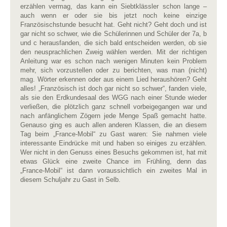
erzählen vermag, das kann ein Siebtklässler schon lange –
auch wenn er oder sie bis jetzt noch keine einzige
Französischstunde besucht hat. Geht nicht? Geht doch und ist
gar nicht so schwer, wie die Schülerinnen und Schüler der 7a, b
und c herausfanden, die sich bald entscheiden werden, ob sie
den neusprachlichen Zweig wählen werden. Mit der richtigen
Anleitung war es schon nach wenigen Minuten kein Problem
mehr, sich vorzustellen oder zu berichten, was man (nicht)
mag. Wörter erkennen oder aus einem Lied heraushören? Geht
alles! „Französisch ist doch gar nicht so schwer“, fanden viele,
als sie den Erdkundesaal des WGG nach einer Stunde wieder
verließen, die plötzlich ganz schnell vorbeigegangen war und
nach anfänglichem Zögern jede Menge Spaß gemacht hatte.
Genauso ging es auch allen anderen Klassen, die an diesem
Tag beim „France-Mobil“ zu Gast waren: Sie nahmen viele
interessante Eindrücke mit und haben so einiges zu erzählen.
Wer nicht in den Genuss eines Besuchs gekommen ist, hat mit
etwas Glück eine zweite Chance im Frühling, denn das
„France-Mobil“ ist dann voraussichtlich ein zweites Mal in
diesem Schuljahr zu Gast in Selb.