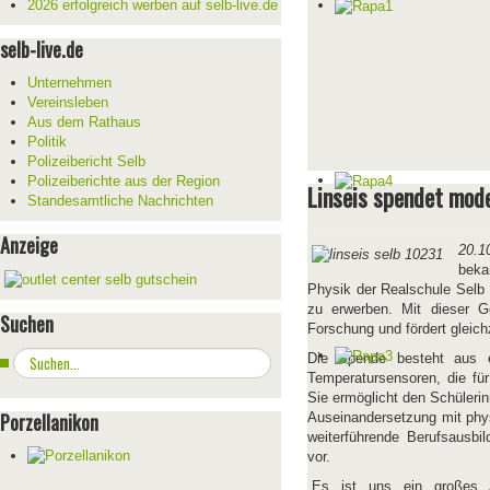
2026 erfolgreich werben auf selb-live.de
selb-live.de
Unternehmen
Vereinsleben
Aus dem Rathaus
Politik
Polizeibericht Selb
Polizeiberichte aus der Region
Linseis spendet mod
Standesamtliche Nachrichten
Anzeige
20.1
beka
Physik der Realschule Selb 
zu erwerben. Mit dieser G
Suchen
Forschung und fördert gleich
Suchen
Die Spende besteht aus e
...
Temperatursensoren, die für
Sie ermöglicht den Schülerin
Porzellanikon
Auseinandersetzung mit phys
weiterführende Berufsausbi
vor.
„Es ist uns ein großes A