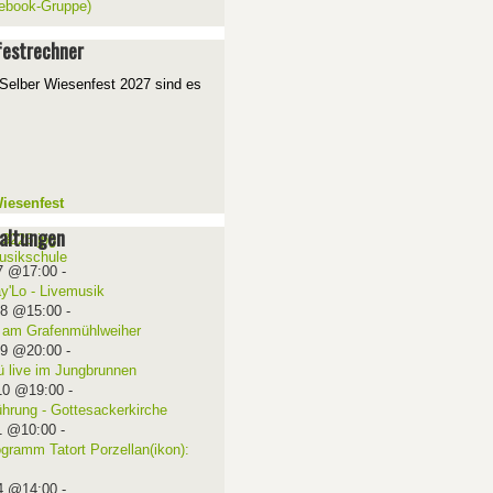
ebook-Gruppe)
estrechner
Selber Wiesenfest 2027 sind es
iesenfest
altungen
7 @17:00
-
ay'Lo - Livemusik
08 @15:00
-
 am Grafenmühlweiher
09 @20:00
-
ü live im Jungbrunnen
10 @19:00
-
ührung - Gottesackerkirche
1 @10:00
-
ogramm Tatort Porzellan(ikon):
4 @14:00
-