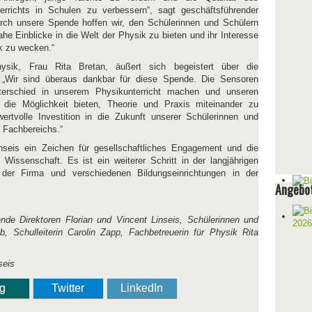
terrichts in Schulen zu verbessern“, sagt geschäftsführender
Durch unsere Spende hoffen wir, den Schülerinnen und Schülern
he Einblicke in die Welt der Physik zu bieten und ihr Interesse
k zu wecken.“
hysik, Frau Rita Bretan, äußert sich begeistert über die
: „Wir sind überaus dankbar für diese Spende. Die Sensoren
erschied in unserem Physikunterricht machen und unseren
 die Möglichkeit bieten, Theorie und Praxis miteinander zu
ertvolle Investition in die Zukunft unserer Schülerinnen und
 Fachbereichs.“
nseis ein Zeichen für gesellschaftliches Engagement und die
issenschaft. Es ist ein weiterer Schritt in der langjährigen
der Firma und verschiedenen Bildungseinrichtungen in der
Angebot
rende Direktoren Florian und Vincent Linseis, Schülerinnen und
, Schulleiterin Carolin Zapp, Fachbetreuerin für Physik Rita
seis
ng
Twitter
LinkedIn