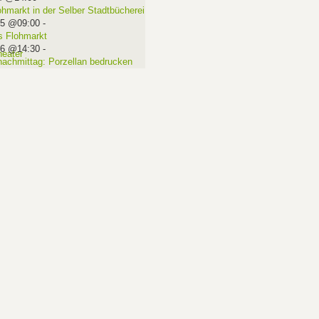
ohmarkt in der Selber Stadtbücherei
15 @09:00
-
 Flohmarkt
16 @14:30
-
nachmittag: Porzellan bedrucken