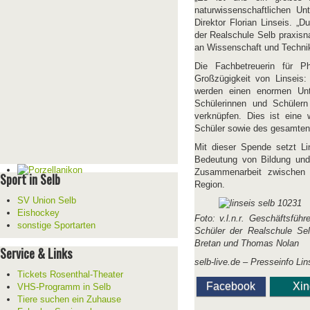
naturwissenschaftlichen Un
Direktor Florian Linseis. „
der Realschule Selb praxisna
an Wissenschaft und Techni
Die Fachbetreuerin für P
Großzügigkeit von Linseis
werden einen enormen Unt
Schülerinnen und Schülern
verknüpfen. Dies ist eine w
Schüler sowie des gesamten
Mit dieser Spende setzt Li
Bedeutung von Bildung und W
Zusammenarbeit zwischen 
Sport in Selb
Region.
SV Union Selb
Eishockey
Foto: v.l.n.r. Geschäftsfüh
sonstige Sportarten
Schüler der Realschule Selb
Bretan und Thomas Nolan
Service & Links
selb-live.de – Presseinfo Lin
Tickets Rosenthal-Theater
Facebook
Xi
VHS-Programm in Selb
Tiere suchen ein Zuhause