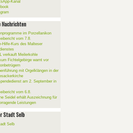
sApp-Kanal
ebook
agram
 Nachrichten
enprogramme im Porzellanikon
zeibericht vom 7.8.
e-Hilfe-Kurs des Malteser
sdienstes
 verkauft Meilerkohle
ikum Fichtelgebirge warnt vor
fonbetrügern
henführung mit Orgelklängen in der
esackerkirche
spendedienst am 2. September in
zeibericht vom 6.8.
ne Seidel erhält Auszeichnung für
orragende Leistungen
er Stadt Selb