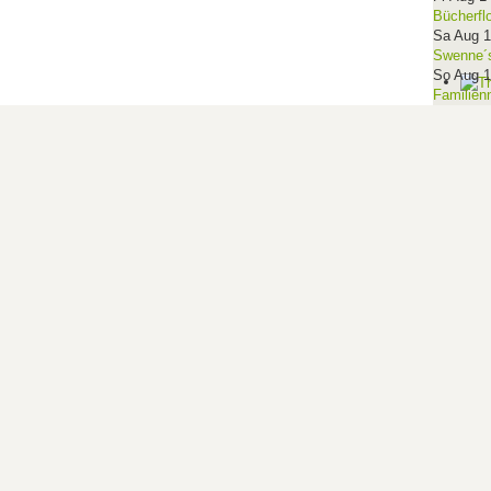
Bücherfl
Sa Aug 
Swenne´s
So Aug 
Familien