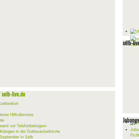
selb-liv
selb-live.de
zellanikon
teser Hilfsdienstes
Jobang
hle
warnt vor Telefonbetrügern
Jobs
lklängen in der Gottesackerkirche
Fich
 September in Selb