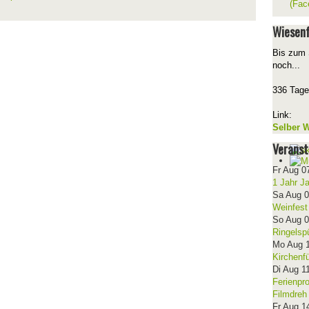
(Fac
Wiesenf
Bis zum 
noch...
336 Tage
Link:
Selber W
Veranst
Fr Aug 0
1 Jahr J
Sa Aug 
Weinfest
So Aug 
Ringelsp
Mo Aug 
Kirchenf
Di Aug 1
Ferienpr
Filmdreh
Fr Aug 1