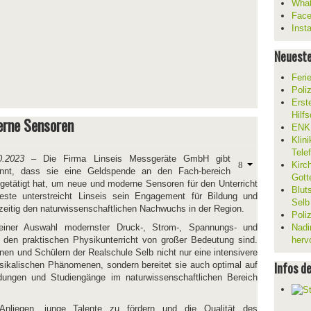
What
Fac
Inst
Neueste
Feri
Poli
Erst
Hilf
erne Sensoren
ENKL
Klin
Tele
0.2023
– Die Firma Linseis Messgeräte GmbH gibt
Kirc
nnt, dass sie eine Geldspende an den Fach-bereich
Gott
getätigt hat, um neue und moderne Sensoren für den Unterricht
Blut
este unterstreicht Linseis sein Engagement für Bildung und
Selb
zeitig den naturwissenschaftlichen Nachwuchs in der Region.
Poli
iner Auswahl modernster Druck-, Strom-, Spannungs- und
Nadi
 den praktischen Physikunterricht von großer Bedeutung sind.
herv
nen und Schülern der Realschule Selb nicht nur eine intensivere
Infos d
ikalischen Phänomenen, sondern bereitet sie auch optimal auf
ldungen und Studiengänge im naturwissenschaftlichen Bereich
nliegen, junge Talente zu fördern und die Qualität des