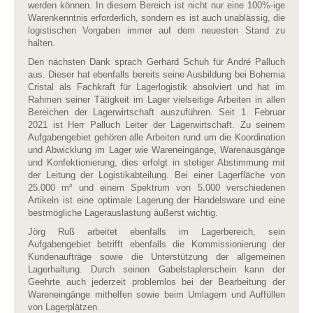
werden können. In diesem Bereich ist nicht nur eine 100%-ige
Warenkenntnis erforderlich, sondern es ist auch unablässig, die
logistischen Vorgaben immer auf dem neuesten Stand zu
halten.
Den nächsten Dank sprach Gerhard Schuh für André Palluch
aus. Dieser hat ebenfalls bereits seine Ausbildung bei Bohemia
Cristal als Fachkraft für Lagerlogistik absolviert und hat im
Rahmen seiner Tätigkeit im Lager vielseitige Arbeiten in allen
Bereichen der Lagerwirtschaft auszuführen. Seit 1. Februar
2021 ist Herr Palluch Leiter der Lagerwirtschaft. Zu seinem
Aufgabengebiet gehören alle Arbeiten rund um die Koordination
und Abwicklung im Lager wie Wareneingänge, Warenausgänge
und Konfektionierung, dies erfolgt in stetiger Abstimmung mit
der Leitung der Logistikabteilung. Bei einer Lagerfläche von
25.000 m² und einem Spektrum von 5.000 verschiedenen
Artikeln ist eine optimale Lagerung der Handelsware und eine
bestmögliche Lagerauslastung äußerst wichtig.
Jörg Ruß arbeitet ebenfalls im Lagerbereich, sein
Aufgabengebiet betrifft ebenfalls die Kommissionierung der
Kundenaufträge sowie die Unterstützung der allgemeinen
Lagerhaltung. Durch seinen Gabelstaplerschein kann der
Geehrte auch jederzeit problemlos bei der Bearbeitung der
Wareneingänge mithelfen sowie beim Umlagern und Auffüllen
von Lagerplätzen.