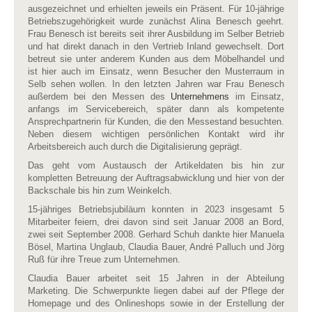
ausgezeichnet und erhielten jeweils ein Präsent. Für 10-jährige
Betriebszugehörigkeit wurde zunächst Alina Benesch geehrt.
Frau Benesch ist bereits seit ihrer Ausbildung im Selber Betrieb
und hat direkt danach in den Vertrieb Inland gewechselt. Dort
betreut sie unter anderem Kunden aus dem Möbelhandel und
ist hier auch im Einsatz, wenn Besucher den Musterraum in
Selb sehen wollen. In den letzten Jahren war Frau Benesch
außerdem bei den Messen des
Unternehmens
im Einsatz,
anfangs im Servicebereich, später dann als kompetente
Ansprechpartnerin für Kunden, die den Messestand besuchten.
Neben diesem wichtigen persönlichen Kontakt wird ihr
Arbeitsbereich auch durch die Digitalisierung geprägt.
Das geht vom Austausch der Artikeldaten bis hin zur
kompletten Betreuung der Auftragsabwicklung und hier von der
Backschale bis hin zum Weinkelch.
15-jähriges Betriebsjubiläum konnten in 2023 insgesamt 5
Mitarbeiter feiern, drei davon sind seit Januar 2008 an Bord,
zwei seit September 2008. Gerhard Schuh dankte hier Manuela
Bösel, Martina Unglaub, Claudia Bauer, André Palluch und Jörg
Ruß für ihre Treue zum Unternehmen.
Claudia Bauer arbeitet seit 15 Jahren in der Abteilung
Marketing. Die Schwerpunkte liegen dabei auf der Pflege der
Homepage und des Onlineshops sowie in der Erstellung der