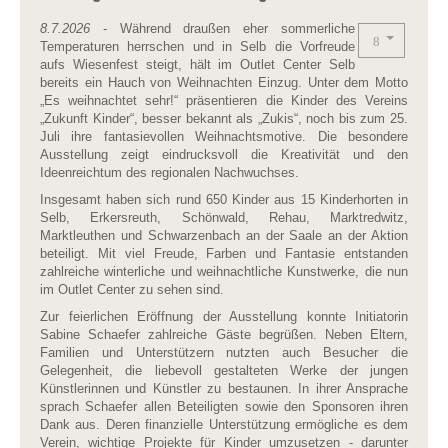
8.7.2026
- Während draußen eher sommerliche
Temperaturen herrschen und in Selb die Vorfreude
aufs Wiesenfest steigt, hält im Outlet Center Selb
bereits ein Hauch von Weihnachten Einzug. Unter dem Motto
„Es weihnachtet sehr!“ präsentieren die Kinder des Vereins
„Zukunft Kinder“, besser bekannt als „Zukis“, noch bis zum 25.
Juli ihre fantasievollen Weihnachtsmotive. Die besondere
Ausstellung zeigt eindrucksvoll die Kreativität und den
Ideenreichtum des regionalen Nachwuchses.
Insgesamt haben sich rund 650 Kinder aus 15 Kinderhorten in
Selb, Erkersreuth, Schönwald, Rehau, Marktredwitz,
Marktleuthen und Schwarzenbach an der Saale an der Aktion
beteiligt. Mit viel Freude, Farben und Fantasie entstanden
zahlreiche winterliche und weihnachtliche Kunstwerke, die nun
im Outlet Center zu sehen sind.
Zur feierlichen Eröffnung der Ausstellung konnte Initiatorin
Sabine Schaefer zahlreiche Gäste begrüßen. Neben Eltern,
Familien und Unterstützern nutzten auch Besucher die
Gelegenheit, die liebevoll gestalteten Werke der jungen
Künstlerinnen und Künstler zu bestaunen. In ihrer Ansprache
sprach Schaefer allen Beteiligten sowie den Sponsoren ihren
Dank aus. Deren finanzielle Unterstützung ermögliche es dem
Verein, wichtige Projekte für Kinder umzusetzen - darunter