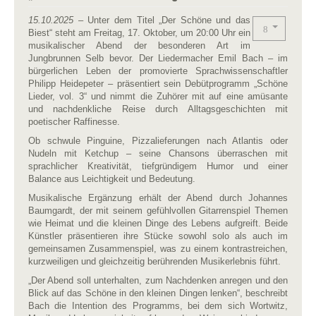
15.10.2025
– Unter dem Titel „Der Schöne und das
Biest“ steht am Freitag, 17. Oktober, um 20:00 Uhr ein
musikalischer Abend der besonderen Art im
Jungbrunnen Selb bevor. Der Liedermacher Emil Bach – im
bürgerlichen Leben der promovierte Sprachwissenschaftler
Philipp Heidepeter – präsentiert sein Debütprogramm „Schöne
Lieder, vol. 3“ und nimmt die Zuhörer mit auf eine amüsante
und nachdenkliche Reise durch Alltagsgeschichten mit
poetischer Raffinesse.
Ob schwule Pinguine, Pizzalieferungen nach Atlantis oder
Nudeln mit Ketchup – seine Chansons überraschen mit
sprachlicher Kreativität, tiefgründigem Humor und einer
Balance aus Leichtigkeit und Bedeutung.
Musikalische Ergänzung erhält der Abend durch Johannes
Baumgardt, der mit seinem gefühlvollen Gitarrenspiel Themen
wie Heimat und die kleinen Dinge des Lebens aufgreift. Beide
Künstler präsentieren ihre Stücke sowohl solo als auch im
gemeinsamen Zusammenspiel, was zu einem kontrastreichen,
kurzweiligen und gleichzeitig berührenden Musikerlebnis führt.
„Der Abend soll unterhalten, zum Nachdenken anregen und den
Blick auf das Schöne in den kleinen Dingen lenken“, beschreibt
Bach die Intention des Programms, bei dem sich Wortwitz,