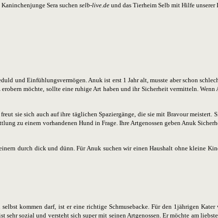
 Kaninchenjunge Sera suchen
selb-live.de
und das Tierheim Selb mit Hilfe unserer 
ld und Einfühlungsvermögen. Anuk ist erst 1 Jahr alt, musste aber schon schle
obern möchte, sollte eine ruhige Art haben und ihr Sicherheit vermitteln. Wenn An
reut sie sich auch auf ihre täglichen Spaziergänge, die sie mit Bravour meistert. 
tlung zu einem vorhandenen Hund in Frage. Ihre Artgenossen geben Anuk Sicherhei
einern durch dick und dünn. Für Anuk suchen wir einen Haushalt ohne kleine Kin
 selbst kommen darf, ist er eine richtige Schmusebacke. Für den 1jährigen Kate
t sehr sozial und versteht sich super mit seinen Artgenossen. Er möchte am liebst