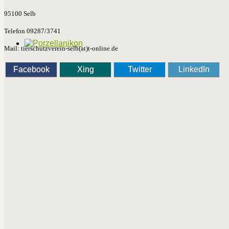
95100 Selb
Telefon 09287/3741
Mail: tierschutzverein-selb(at)t-online.de
Facebook
Xing
Twitter
LinkedIn