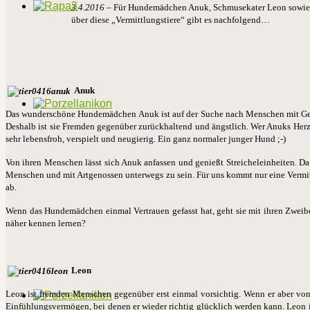
3.4.2016
– Für Hundemädchen Anuk, Schmusekater Leon sowie
über diese „Vermittlungstiere“ gibt es nachfolgend…
Anuk
Das wunderschöne Hundemädchen Anuk ist auf der Suche nach Menschen mit Gedu
Deshalb ist sie Fremden gegenüber zurückhaltend und ängstlich. Wer Anuks Herz er
sehr lebensfroh, verspielt und neugierig. Ein ganz normaler junger Hund ;-)
Von ihren Menschen lässt sich Anuk anfassen und genießt Streicheleinheiten. Da f
Menschen und mit Artgenossen unterwegs zu sein. Für uns kommt nur eine Vermit
ab.
Wenn das Hundemädchen einmal Vertrauen gefasst hat, geht sie mit ihren Zweib
näher kennen lernen?
Leon
Leon ist fremden Menschen gegenüber erst einmal vorsichtig. Wenn er aber von
Einfühlungsvermögen, bei denen er wieder richtig glücklich werden kann. Leon is