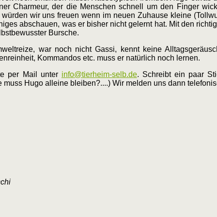
leiner Charmeur, der die Menschen schnell um den Finger wic
würden wir uns freuen wenn im neuen Zuhause kleine (Tollwut 
ges abschauen, was er bisher nicht gelernt hat. Mit den richt
elbstbewusster Bursche.
eltreize, war noch nicht Gassi, kennt keine Alltagsgeräusc
benreinheit, Kommandos etc. muss er natürlich noch lernen.
te per Mail unter
info@tierheim-selb.de
. Schreibt ein paar S
muss Hugo alleine bleiben?....) Wir melden uns dann telefonis