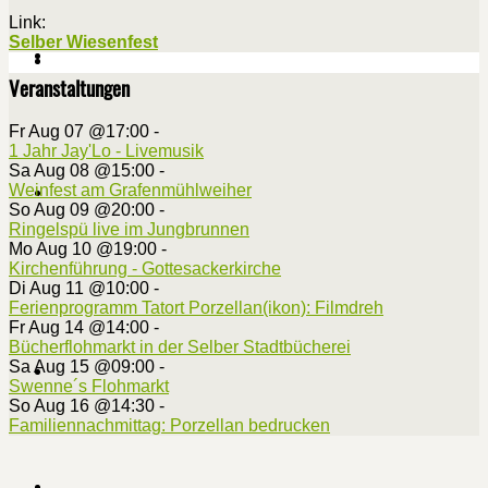
Link:
Selber Wiesenfest
Veranstaltungen
Fr Aug 07 @17:00
-
1 Jahr Jay'Lo - Livemusik
Sa Aug 08 @15:00
-
Weinfest am Grafenmühlweiher
So Aug 09 @20:00
-
Ringelspü live im Jungbrunnen
Mo Aug 10 @19:00
-
Kirchenführung - Gottesackerkirche
Di Aug 11 @10:00
-
Ferienprogramm Tatort Porzellan(ikon): Filmdreh
Fr Aug 14 @14:00
-
Bücherflohmarkt in der Selber Stadtbücherei
Sa Aug 15 @09:00
-
Swenne´s Flohmarkt
So Aug 16 @14:30
-
Familiennachmittag: Porzellan bedrucken