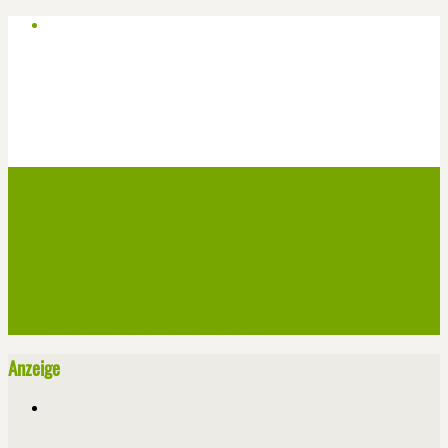
Start
Veranstaltungen
Theater-Tickets
Angebote
Werben
Pressemitteilung
Kontakt / Impressum / Datenschutz
Anzeige