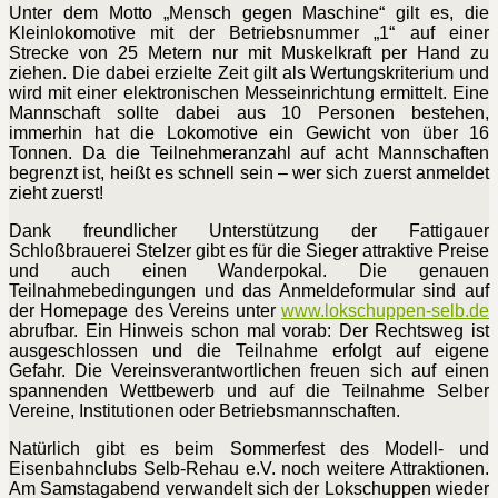
Unter dem Motto „Mensch gegen Maschine“ gilt es, die
Kleinlokomotive mit der Betriebsnummer „1“ auf einer
Strecke von 25 Metern nur mit Muskelkraft per Hand zu
ziehen. Die dabei erzielte Zeit gilt als Wertungskriterium und
wird mit einer elektronischen Messeinrichtung ermittelt. Eine
Mannschaft sollte dabei aus 10 Personen bestehen,
immerhin hat die Lokomotive ein Gewicht von über 16
Tonnen. Da die Teilnehmeranzahl auf acht Mannschaften
begrenzt ist, heißt es schnell sein – wer sich zuerst anmeldet
zieht zuerst!
Dank freundlicher Unterstützung der Fattigauer
Schloßbrauerei Stelzer gibt es für die Sieger attraktive Preise
und auch einen Wanderpokal. Die genauen
Teilnahmebedingungen und das Anmeldeformular sind auf
der Homepage des Vereins unter
www.lokschuppen-selb.de
abrufbar. Ein Hinweis schon mal vorab: Der Rechtsweg ist
ausgeschlossen und die Teilnahme erfolgt auf eigene
Gefahr. Die Vereinsverantwortlichen freuen sich auf einen
spannenden Wettbewerb und auf die Teilnahme Selber
Vereine, Institutionen oder Betriebsmannschaften.
Natürlich gibt es beim Sommerfest des Modell- und
Eisenbahnclubs Selb-Rehau e.V. noch weitere Attraktionen.
Am Samstagabend verwandelt sich der Lokschuppen wieder