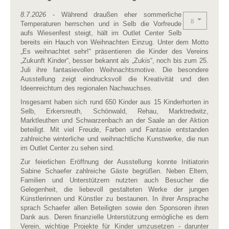
8.7.2026
- Während draußen eher sommerliche
Temperaturen herrschen und in Selb die Vorfreude
aufs Wiesenfest steigt, hält im Outlet Center Selb
bereits ein Hauch von Weihnachten Einzug. Unter dem Motto
„Es weihnachtet sehr!“ präsentieren die Kinder des Vereins
„Zukunft Kinder“, besser bekannt als „Zukis“, noch bis zum 25.
Juli ihre fantasievollen Weihnachtsmotive. Die besondere
Ausstellung zeigt eindrucksvoll die Kreativität und den
Ideenreichtum des regionalen Nachwuchses.
Insgesamt haben sich rund 650 Kinder aus 15 Kinderhorten in
Selb, Erkersreuth, Schönwald, Rehau, Marktredwitz,
Marktleuthen und Schwarzenbach an der Saale an der Aktion
beteiligt. Mit viel Freude, Farben und Fantasie entstanden
zahlreiche winterliche und weihnachtliche Kunstwerke, die nun
im Outlet Center zu sehen sind.
Zur feierlichen Eröffnung der Ausstellung konnte Initiatorin
Sabine Schaefer zahlreiche Gäste begrüßen. Neben Eltern,
Familien und Unterstützern nutzten auch Besucher die
Gelegenheit, die liebevoll gestalteten Werke der jungen
Künstlerinnen und Künstler zu bestaunen. In ihrer Ansprache
sprach Schaefer allen Beteiligten sowie den Sponsoren ihren
Dank aus. Deren finanzielle Unterstützung ermögliche es dem
Verein, wichtige Projekte für Kinder umzusetzen - darunter