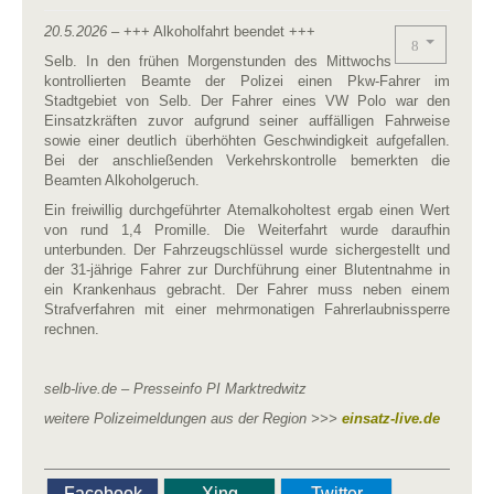
20.5.2026
– +++ Alkoholfahrt beendet +++
Selb. In den frühen Morgenstunden des Mittwochs
kontrollierten Beamte der Polizei einen Pkw-Fahrer im
Stadtgebiet von Selb. Der Fahrer eines VW Polo war den
Einsatzkräften zuvor aufgrund seiner auffälligen Fahrweise
sowie einer deutlich überhöhten Geschwindigkeit aufgefallen.
Bei der anschließenden Verkehrskontrolle bemerkten die
Beamten Alkoholgeruch.
Ein freiwillig durchgeführter Atemalkoholtest ergab einen Wert
von rund 1,4 Promille. Die Weiterfahrt wurde daraufhin
unterbunden. Der Fahrzeugschlüssel wurde sichergestellt und
der 31-jährige Fahrer zur Durchführung einer Blutentnahme in
ein Krankenhaus gebracht. Der Fahrer muss neben einem
Strafverfahren mit einer mehrmonatigen Fahrerlaubnissperre
rechnen.
selb-live.de – Presseinfo PI Marktredwitz
weitere Polizeimeldungen aus der Region >>>
einsatz-live.de
Facebook
Xing
Twitter