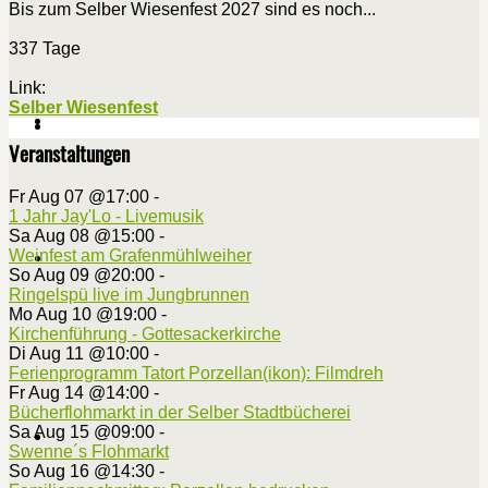
Bis zum Selber Wiesenfest 2027 sind es noch...
337 Tage
Link:
Selber Wiesenfest
Veranstaltungen
Fr Aug 07 @17:00
-
1 Jahr Jay'Lo - Livemusik
Sa Aug 08 @15:00
-
Weinfest am Grafenmühlweiher
So Aug 09 @20:00
-
Ringelspü live im Jungbrunnen
Mo Aug 10 @19:00
-
Kirchenführung - Gottesackerkirche
Di Aug 11 @10:00
-
Ferienprogramm Tatort Porzellan(ikon): Filmdreh
Fr Aug 14 @14:00
-
Bücherflohmarkt in der Selber Stadtbücherei
Sa Aug 15 @09:00
-
Swenne´s Flohmarkt
So Aug 16 @14:30
-