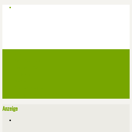
Start
Veranstaltungen
Theater-Tickets
Angebote
Werben
Pressemitteilung
Kontakt / Impressum / Datenschutz
Anzeige