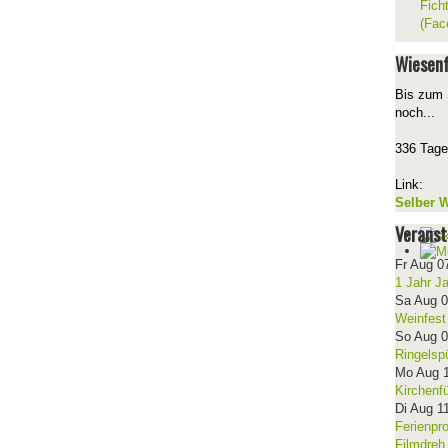
Fich
(Fac
Wiesenf
Bis zum 
noch...
336 Tage
Link:
Selber W
Veranst
Fr Aug 0
1 Jahr J
Sa Aug 
Weinfest
So Aug 
Ringelsp
Mo Aug 
Kirchenf
Di Aug 1
Ferienpr
Filmdreh