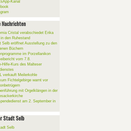
sApp-Kanal
ebook
agram
 Nachrichten
mia Cristal verabschiedet Erika
 in den Ruhestand
t Selb eröffnet Ausstellung zu den
enen Büchern
enprogramme im Porzellanikon
zeibericht vom 7.8.
e-Hilfe-Kurs des Malteser
sdienstes
 verkauft Meilerkohle
ikum Fichtelgebirge warnt vor
fonbetrügern
henführung mit Orgelklängen in der
esackerkirche
spendedienst am 2. September in
er Stadt Selb