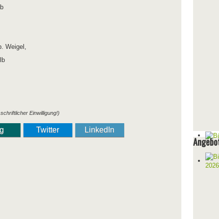
lb
. Weigel,
lb
chriftlicher Einwilligung!)
ng
Twitter
LinkedIn
Angebot