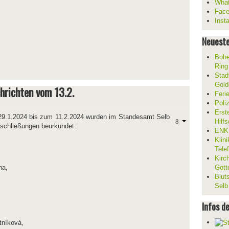
What
Fac
Inst
Neueste
Bohe
Ring
Stad
Gold
hrichten vom 13.2.
Feri
Poli
Erst
 29.1.2024 bis zum 11.2.2024 wurden im Standesamt Selb
Hilf
eschließungen beurkundet:
ENKL
Klin
Tele
Kirc
na,
Gott
Blut
Selb
Infos d
tníková,