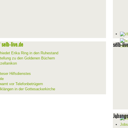
selb-live.de
selb-liv
hiedet Erika Ring in den Ruhestand
stellung zu den Goldenen Büchern
zellanikon
teser Hilfsdienstes
hle
warnt vor Telefonbetrügern
lklängen in der Gottesackerkirche
Jobang
Jobs