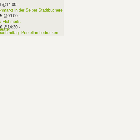
4 @14:00
-
ohmarkt in der Selber Stadtbücherei
15 @09:00
-
 Flohmarkt
16 @14:30
-
nachmittag: Porzellan bedrucken