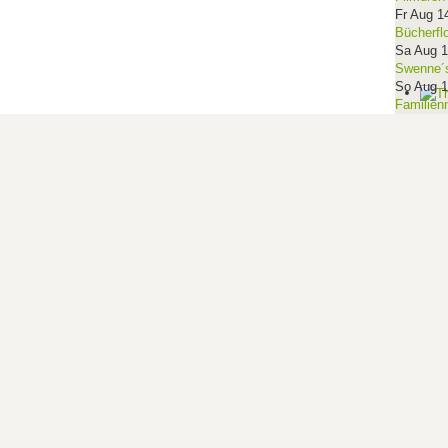
Fr Aug 1
Bücherfl
Sa Aug 
Swenne´s
So Aug 
Familien