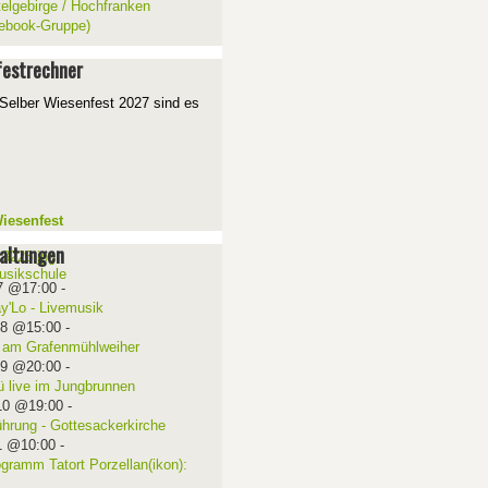
telgebirge / Hochfranken
ebook-Gruppe)
estrechner
Selber Wiesenfest 2027 sind es
iesenfest
altungen
7 @17:00
-
ay'Lo - Livemusik
08 @15:00
-
 am Grafenmühlweiher
09 @20:00
-
ü live im Jungbrunnen
10 @19:00
-
ührung - Gottesackerkirche
1 @10:00
-
ogramm Tatort Porzellan(ikon):