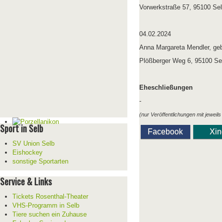
Vorwerkstraße 57, 95100 Se
04.02.2024
Anna Margareta Mendler, geb
Plößberger Weg 6, 95100 Se
Eheschließungen
-
(nur Veröffentlichungen mit jeweils s
Sport in Selb
Facebook
Xi
SV Union Selb
Eishockey
sonstige Sportarten
Service & Links
Tickets Rosenthal-Theater
VHS-Programm in Selb
Tiere suchen ein Zuhause