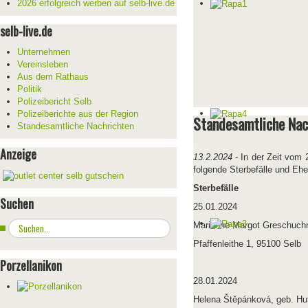
2026 erfolgreich werben auf selb-live.de
selb-live.de
Unternehmen
Vereinsleben
Aus dem Rathaus
Politik
Polizeibericht Selb
Polizeiberichte aus der Region
Standesamtliche Nac
Standesamtliche Nachrichten
Anzeige
13.2.2024
- In der Zeit vom
folgende Sterbefälle und Eh
Sterbefälle
Suchen
25.01.2024
Suchen
Marianne Margot Greschuch
...
Pfaffenleithe 1, 95100 Selb
Porzellanikon
28.01.2024
Helena Štěpánková, geb. Hu